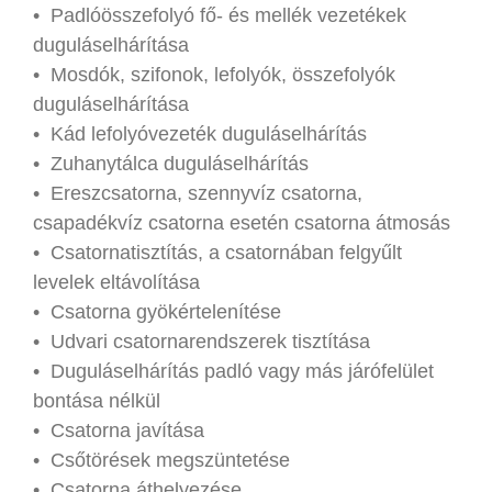
• Padlóösszefolyó fő- és mellék vezetékek
duguláselhárítása
• Mosdók, szifonok, lefolyók, összefolyók
duguláselhárítása
• Kád lefolyóvezeték duguláselhárítás
• Zuhanytálca duguláselhárítás
• Ereszcsatorna, szennyvíz csatorna,
csapadékvíz csatorna esetén csatorna átmosás
• Csatornatisztítás, a csatornában felgyűlt
levelek eltávolítása
• Csatorna gyökértelenítése
• Udvari csatornarendszerek tisztítása
• Duguláselhárítás padló vagy más járófelület
bontása nélkül
• Csatorna javítása
• Csőtörések megszüntetése
• Csatorna áthelyezése