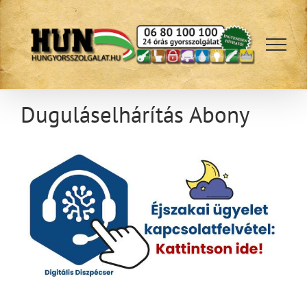
Kihagyás
Duguláselhárítás Abony