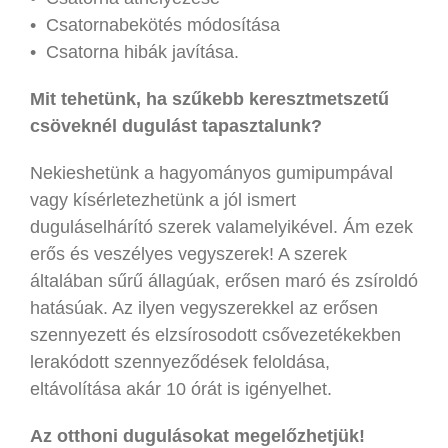
• Csatornabekötés módosítása
• Csatorna hibák javítása.
Mit tehetünk, ha szűkebb keresztmetszetű
csöveknél dugulást tapasztalunk?
Nekieshetünk a hagyományos gumipumpával
vagy kísérletezhetünk a jól ismert
duguláselhárító szerek valamelyikével. Ám ezek
erős és veszélyes vegyszerek! A szerek
általában sűrű állagúak, erősen maró és zsíroldó
hatásúak. Az ilyen vegyszerekkel az erősen
szennyezett és elzsírosodott csővezetékekben
lerakódott szennyeződések feloldása,
eltávolítása akár 10 órát is igényelhet.
Az otthoni dugulásokat megelőzhetjük!