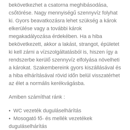
bekövetkezhet a csatorna meghibásodása,
csőtörése. Nagy mennyiségű szennyvíz folyhat
ki. Gyors beavatkozásra lehet szükség a károk
elkerülése vagy a további károk
megakadályozása érdekében. Ha a hiba
bekövetkezett, akkor a lakást, strangot, épületet
ki kell zárni a vízszolgáltatásból is, hiszen így a
rendszerbe kerülő szennyvíz elfolyása növelheti
a károkat. Szakembereink gyors kiszállásával és
a hiba elhárításával rövid időn belül visszatérhet
az élet a normális kerékvágásba.
Amiben számíthat ránk :
• WC vezeték duguláselhárítás
• Mosogató fő- és mellék vezetékek
duguláselhárítás