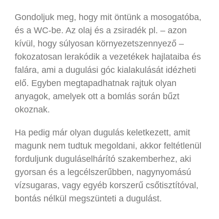
Gondoljuk meg, hogy mit öntünk a mosogatóba,
és a WC-be. Az olaj és a zsiradék pl. – azon
kívül, hogy súlyosan környezetszennyező –
fokozatosan lerakódik a vezetékek hajlataiba és
falára, ami a dugulási góc kialakulását idézheti
elő. Egyben megtapadhatnak rajtuk olyan
anyagok, amelyek ott a bomlás során bűzt
okoznak.
Ha pedig már olyan dugulás keletkezett, amit
magunk nem tudtuk megoldani, akkor feltétlenül
forduljunk duguláselhárító szakemberhez, aki
gyorsan és a legcélszerűbben, nagynyomású
vízsugaras, vagy egyéb korszerű csőtisztítóval,
bontás nélkül megszünteti a dugulást.