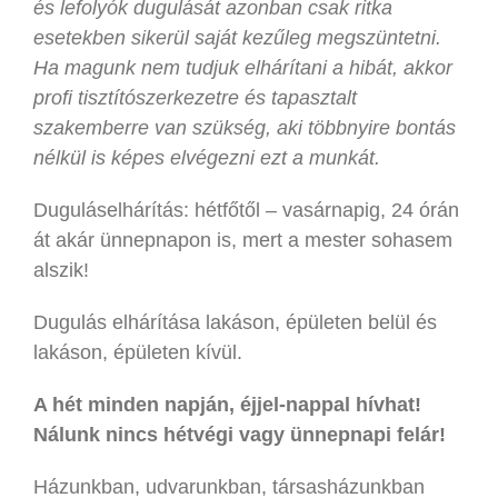
és lefolyók dugulását azonban csak ritka
esetekben sikerül saját kezűleg megszüntetni.
Ha magunk nem tudjuk elhárítani a hibát, akkor
profi tisztítószerkezetre és tapasztalt
szakemberre van szükség, aki többnyire bontás
nélkül is képes elvégezni ezt a munkát.
Duguláselhárítás: hétfőtől – vasárnapig, 24 órán
át akár ünnepnapon is, mert a mester sohasem
alszik!
Dugulás elhárítása lakáson, épületen belül és
lakáson, épületen kívül.
A hét minden napján, éjjel-nappal hívhat!
Nálunk nincs hétvégi vagy ünnepnapi felár!
Házunkban, udvarunkban, társasházunkban