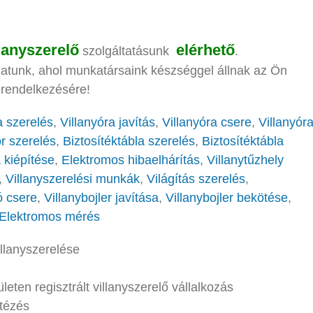
llanyszerelő
elérhető
szolgáltatásunk
.
latunk, ahol munkatársaink készséggel állnak az Ön
rendelkezésére!
a szerelés
,
Villanyóra javítás
,
Villanyóra csere
,
Villanyór
r szerelés
,
Biztosítéktábla szerelés
,
Biztosítéktábla
a kiépítése
,
Elektromos hibaelhárítás
,
Villanytűzhely
,
Villanyszerelési munkák
,
Világítás szerelés
,
ó csere
,
Villanybojler javítása
,
Villanybojler bekötése
,
Elektromos mérés
illanyszerelése
n regisztrált villanyszerelő vállalkozás
ntézés