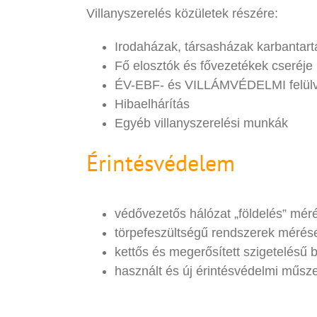
Villanyszerelés közületek részére:
Irodaházak, társasházak karbantart
Fő elosztók és fővezetékek cseréje
ÉV-EBF- és VILLÁMVÉDELMI felülv
Hibaelhárítás
Egyéb villanyszerelési munkák
Érintésvédelem
védővezetős hálózat „földelés” mér
törpefeszültségű rendszerek mérés
kettős és megerősített szigetelésű
használt és új érintésvédelmi műsz