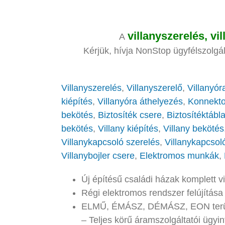
villanyszerelés, vi
A
Kérjük, hívja NonStop ügyfélszolgá
Villanyszerelés
,
Villanyszerelő
,
Villanyór
kiépítés
,
Villanyóra áthelyezés
,
Konnekto
bekötés
,
Biztosíték csere
,
Biztosítéktábl
bekötés
,
Villany kiépítés
,
Villany bekötés
Villanykapcsoló szerelés
,
Villanykapcsol
Villanybojler csere
,
Elektromos munkák
,
Új építésű családi házak komplett v
Régi elektromos rendszer felújítása
ELMŰ, ÉMÁSZ, DÉMÁSZ, EON területe
– Teljes körű áramszolgáltatói ügyi