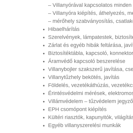
– Villanyórával kapcsolatos minde
– Villanyóra kiépítés, áthelyezés, m
– mérőhely szabványosítás, csatlako
Hibaelhárítás
Szerelvények, lámpatestek, biztosíté
Zárlat és egyéb hibák feltárása, jav
Biztosítéktábla, kapcsoló, konnektor
Áramvédő kapcsoló beszerelése
Villanybojler szakszerű javítása, cs
Villanytűzhely bekötés, javítás
Földelés, vezetékáthúzás, vezetékcs
Érintésvédelmi mérések, elektromos
Villámvédelem – tűzvédelem jegyző
EPH csomópont kiépítés
Kültéri riasztók, kapunyitók, világítá
Egyéb villanyszerelési munkák