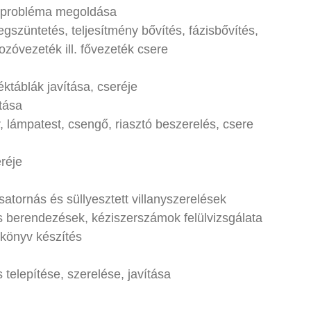
n probléma megoldása
egszüntetés, teljesítmény bővítés, fázisbővítés,
zóvezeték ill. fővezeték csere
ktáblák javítása, cseréje
ítása
, lámpatest, csengő, riasztó beszerelés, csere
eréje
atornás és süllyesztett villanyszerelések
 berendezések, kéziszerszámok felülvizsgálata
könyv készítés
s telepítése, szerelése, javítása