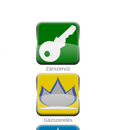
a
Zárszervíz
Gázszerelés