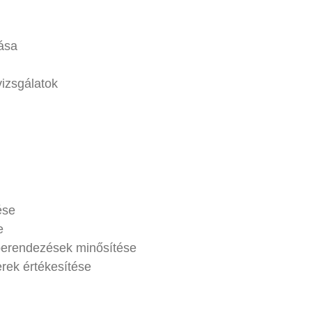
ása
izsgálatok
ése
e
 berendezések minősítése
erek értékesítése