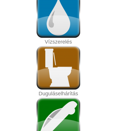
Vízszerelés
Duguláselhárítás