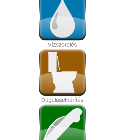
Vízszerelés
Duguláselhárítás