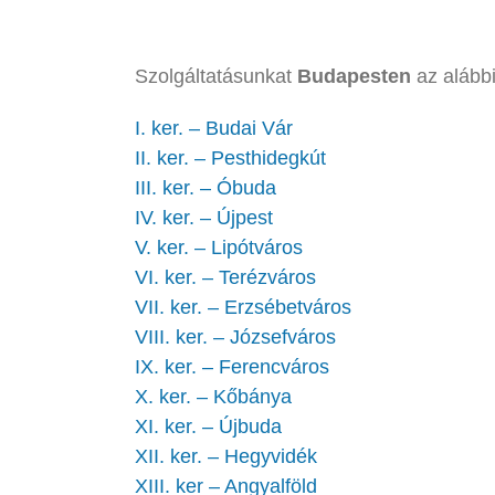
Szolgáltatásunkat
Budapesten
az alábbi
I. ker. – Budai Vár
II. ker. – Pesthidegkút
III. ker. – Óbuda
IV. ker. – Újpest
V. ker. – Lipótváros
VI. ker. – Terézváros
VII. ker. – Erzsébetváros
VIII. ker. – Józsefváros
IX. ker. – Ferencváros
X. ker. – Kőbánya
XI. ker. – Újbuda
XII. ker. – Hegyvidék
XIII. ker – Angyalföld