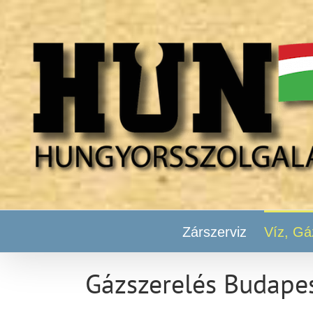
Kihagyás
Zárszerviz
Víz, Gá
Gázszerelés Budape