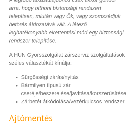
arra, hogy otthoni biztonsági rendszert
telepítsen, miután vagy Ők, vagy szomszédjuk
betörés áldozatává vált. A létező
leghatékonyabb elrettentési mód egy biztonsági
rendszer telepítése.
A HUN Gyorsszolgálat zárszerviz szolgáltatások
széles választékát kínálja:
Sürgősségi zárás/nyitás
Bármilyen típusú zár
cseréje/beszerelése/javítása/korszerűsítése
Zárbetét átkódolása/vezérkulcsos rendszer
Ajtómentés