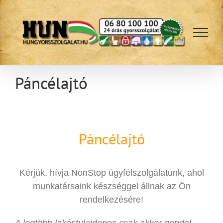
Kihagyás
Páncélajtó
Páncélajtó
Kérjük, hívja NonStop ügyfélszolgálatunk, ahol
munkatársaink készséggel állnak az Ön
rendelkezésére!
A legtöbb lakástulajdonos csak akkor gondol