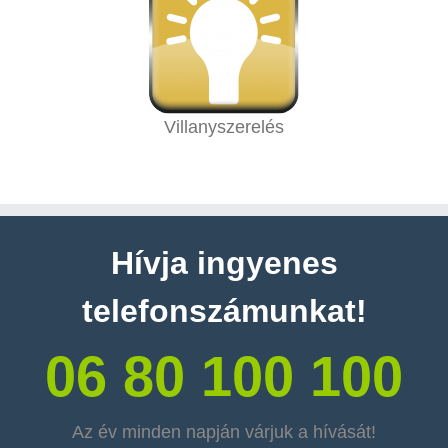
Villanyszerelés
Hívja ingyenes
telefonszámunkat!
06 80 100 100
Az év minden napján várjuk a hívását!