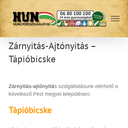
Kihagyás
Zárnyitás-Ajtónyitás –
Tápióbicske
Zárnyitás-ajtónyitá
s szolgáltatásunk elérhető a
következő Pest megyei településen:
Tápióbicske