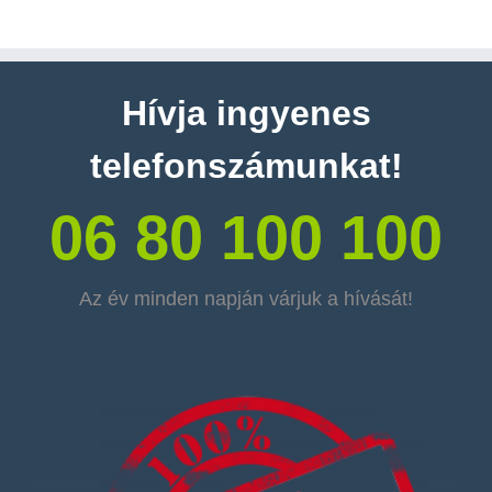
Hívja ingyenes
telefonszámunkat!
06 80 100 100
Az év minden napján várjuk a hívását!