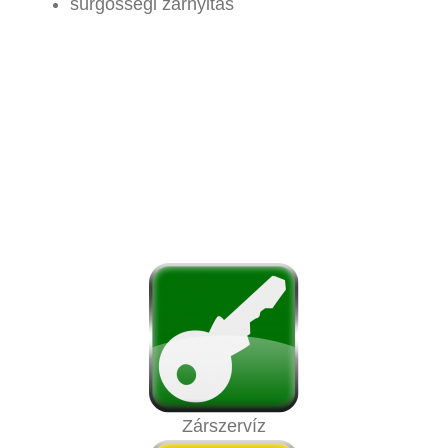
sürgősségi zárnyitás
Zárszervíz