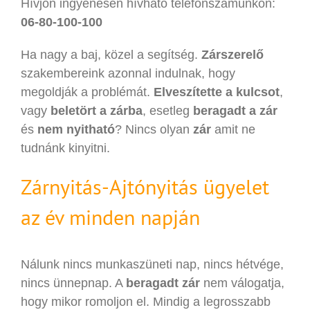
Hívjon ingyenesen hívható telefonszámunkon:
06-80-100-100
Ha nagy a baj, közel a segítség.
Zárszerelő
szakembereink azonnal indulnak, hogy
megoldják a problémát.
Elveszítette a kulcsot
,
vagy
beletört a zárba
, esetleg
beragadt a zár
és
nem nyitható
? Nincs olyan
zár
amit ne
tudnánk kinyitni.
Zárnyitás-Ajtónyitás ügyelet
az év minden napján
Nálunk nincs munkaszüneti nap, nincs hétvége,
nincs ünnepnap. A
beragadt zár
nem válogatja,
hogy mikor romoljon el. Mindig a legrosszabb