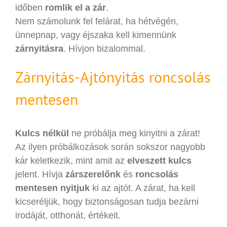
időben
romlik el a zár
.
Nem számolunk fel felárat, ha hétvégén,
ünnepnap, vagy éjszaka kell kimennünk
zárnyitásra
. Hívjon bizalommal.
Zárnyitás-Ajtónyitás roncsolás
mentesen
Kulcs nélkül
ne próbálja meg kinyitni a zárat!
Az ilyen próbálkozások során sokszor nagyobb
kár keletkezik, mint amit az
elveszett kulcs
jelent. Hívja
zárszerelőnk
és
roncsolás
mentesen nyitjuk
ki az ajtót. A zárat, ha kell
kicseréljük, hogy biztonságosan tudja bezárni
irodáját, otthonát, értékeit.