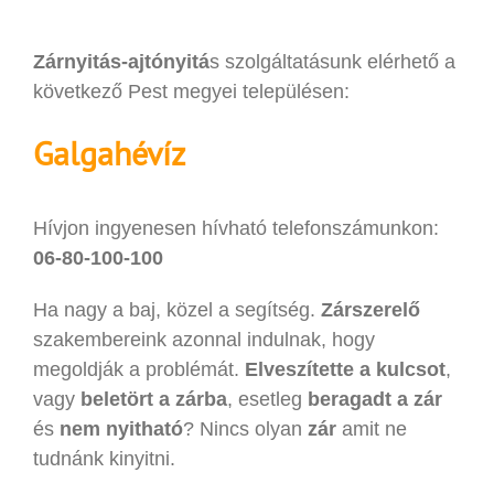
Zárnyitás-ajtónyitá
s szolgáltatásunk elérhető a
következő Pest megyei településen:
Galgahévíz
Hívjon ingyenesen hívható telefonszámunkon:
06-80-100-100
Ha nagy a baj, közel a segítség.
Zárszerelő
szakembereink azonnal indulnak, hogy
megoldják a problémát.
Elveszítette a kulcsot
,
vagy
beletört a zárba
, esetleg
beragadt a zár
és
nem nyitható
? Nincs olyan
zár
amit ne
tudnánk kinyitni.