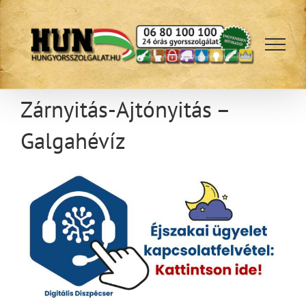
Kihagyás
Zárnyitás-Ajtónyitás –
Galgahévíz