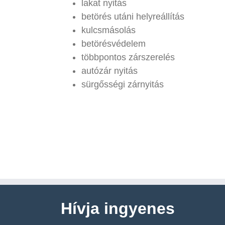
lakat nyitás
betörés utáni helyreállítás
kulcsmásolás
betörésvédelem
többpontos zárszerelés
autózár nyitás
sürgősségi zárnyitás
Hívja ingyenes