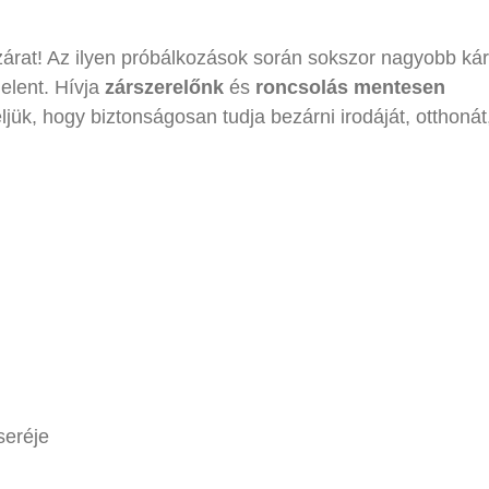
zárat! Az ilyen próbálkozások során sokszor nagyobb kár
elent. Hívja
zárszerelőnk
és
roncsolás mentesen
réljük, hogy biztonságosan tudja bezárni irodáját, otthonát
seréje