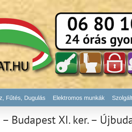
z, Fűtés, Dugulás
Elektromos munkák
Szolgál
 – Budapest XI. ker. – Újbud