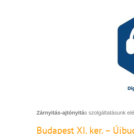
Zárnyitás-ajtónyitá
s szolgáltatásunk el
Budapest XI. ker. – Újbu