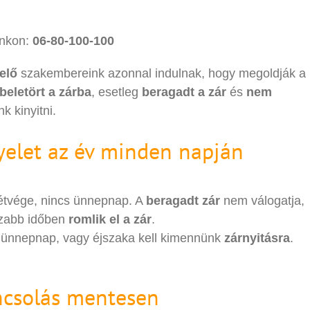
unkon:
06-80-100-100
elő
szakembereink azonnal indulnak, hogy megoldják a
beletört a zárba
, esetleg
beragadt a zár
és
nem
k kinyitni.
yelet az év minden napján
étvége, nincs ünnepnap. A
beragadt zár
nem válogatja,
szabb időben
romlik el a zár
.
, ünnepnap, vagy éjszaka kell kimennünk
zárnyitásra
.
oncsolás mentesen