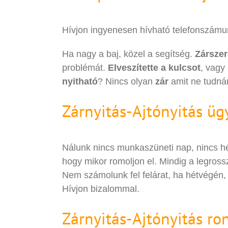
Hívjon ingyenesen hívható telefonszám
Ha nagy a baj, közel a segítség.
Zárszer
problémát.
Elveszítette a kulcsot
, vagy
nyitható
? Nincs olyan
zár
amit ne tudnán
Zárnyitás-Ajtónyitás üg
Nálunk nincs munkaszüneti nap, nincs h
hogy mikor romoljon el. Mindig a legros
Nem számolunk fel felárat, ha hétvégén
Hívjon bizalommal.
Zárnyitás-Ajtónyitás r