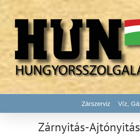
Kihagyás
Zárszerviz
Víz, Gá
Zárnyitás-Ajtónyitás