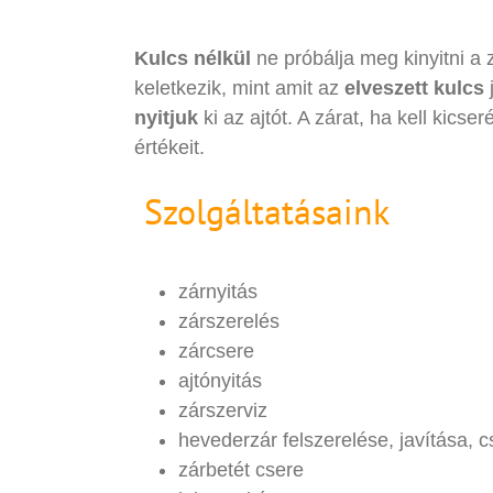
Kulcs nélkül
ne próbálja meg kinyitni a 
keletkezik, mint amit az
elveszett kulcs
j
nyitjuk
ki az ajtót. A zárat, ha kell kicse
értékeit.
Szolgáltatásaink
zárnyitás
zárszerelés
zárcsere
ajtónyitás
zárszerviz
hevederzár felszerelése, javítása, c
zárbetét csere