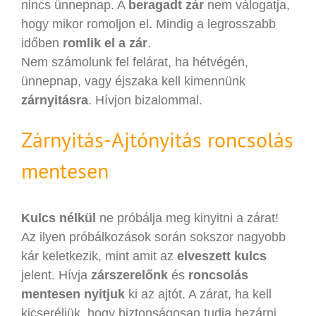
nincs ünnepnap. A
beragadt zár
nem válogatja,
hogy mikor romoljon el. Mindig a legrosszabb
időben
romlik el a zár
.
Nem számolunk fel felárat, ha hétvégén,
ünnepnap, vagy éjszaka kell kimennünk
zárnyitásra
. Hívjon bizalommal.
Zárnyitás-Ajtónyitás roncsolás
mentesen
Kulcs nélkül
ne próbálja meg kinyitni a zárat!
Az ilyen próbálkozások során sokszor nagyobb
kár keletkezik, mint amit az
elveszett kulcs
jelent. Hívja
zárszerelőnk
és
roncsolás
mentesen nyitjuk
ki az ajtót. A zárat, ha kell
kicseréljük, hogy biztonságosan tudja bezárni