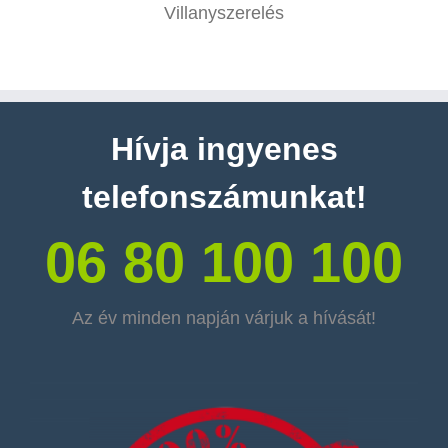
Villanyszerelés
Hívja ingyenes
telefonszámunkat!
06 80 100 100
Az év minden napján várjuk a hívását!