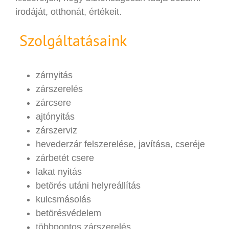
irodáját, otthonát, értékeit.
Szolgáltatásaink
zárnyitás
zárszerelés
zárcsere
ajtónyitás
zárszerviz
hevederzár felszerelése, javítása, cseréje
zárbetét csere
lakat nyitás
betörés utáni helyreállítás
kulcsmásolás
betörésvédelem
többpontos zárszerelés