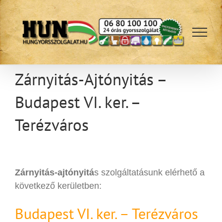
Kihagyás
Zárnyitás-Ajtónyitás –
Budapest VI. ker. –
Terézváros
Zárnyitás-ajtónyitá
s szolgáltatásunk elérhető a
következő kerületben:
Budapest VI. ker. – Terézváros