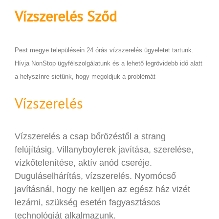
Vízszerelés
Sződ
Pest megye településein 24 órás vízszerelés ügyeletet tartunk.
Hívja NonStop ügyfélszolgálatunk és a lehető legrövidebb idő alatt
a helyszínre sietünk, hogy megoldjuk a problémát
Vízszerelés
Vízszerelés a csap bőrözéstől a strang
felújításig. Villanyboylerek javítása, szerelése,
vízkőtelenítése, aktív anód cseréje.
Duguláselhárítás, vízszerelés. Nyomócső
javításnál, hogy ne kelljen az egész ház vizét
lezárni, szükség esetén fagyasztásos
technológiát alkalmazunk.