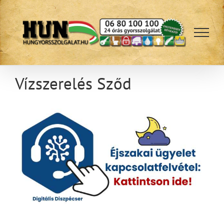
Kihagyás
Vízszerelés Sződ