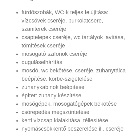
fürdőszobák, WC-k teljes felújítása:
vízcsövek cseréje, burkolatcsere,
szaniterek cseréje
csaptelepek cseréje, wc tartályok javítása,
tömítések cseréje
mosogató szifonok cseréje
duguláselhárítás
mosdó, wc bekötése, cseréje, zuhanytálca
beépítése, körbe-szigetelése
zuhanykabinok beépítése
épített zuhany készítése
mosógépek, mosogatógépek bekötése
csőrepedés megszüntetése
kerti vízcsap kialakítása, téliesítése
nyomáscsökkentő beszerelése ill. cseréje