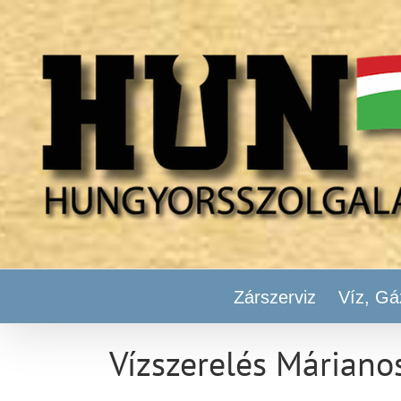
Kihagyás
Zárszerviz
Víz, Gá
Vízszerelés Máriano