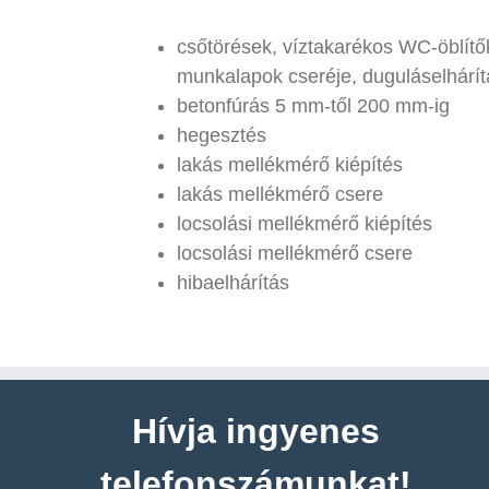
csőtörések, víztakarékos WC-öblít
munkalapok cseréje, duguláselhárít
betonfúrás 5 mm-től 200 mm-ig
hegesztés
lakás mellékmérő kiépítés
lakás mellékmérő csere
locsolási mellékmérő kiépítés
locsolási mellékmérő csere
hibaelhárítás
Hívja ingyenes
telefonszámunkat!