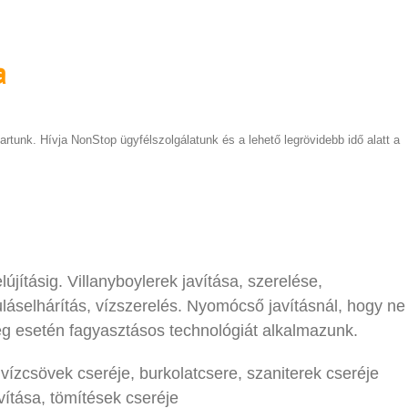
a
artunk. Hívja NonStop ügyfélszolgálatunk és a lehető legrövidebb idő alatt a
újításig. Villanyboylerek javítása, szerelése,
uláselhárítás, vízszerelés. Nyomócső javításnál, hogy ne
ség esetén fagyasztásos technológiát alkalmazunk.
 vízcsövek cseréje, burkolatcsere, szaniterek cseréje
vítása, tömítések cseréje