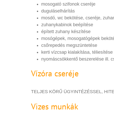
mosogató szifonok cseréje
duguláselhárítás
mosdó, wc bekötése, cseréje, zuhan
zuhanykabinok beépítése
épített zuhany készítése
mosógépek, mosogatógépek beköt
csőrepedés megszüntetése
kerti vízcsap kialakítása, téliesítése
nyomáscsökkentő beszerelése ill. c
Vízóra cseréje
TELJES KÖRŰ ÜGYINTÉZÉSSEL, HIT
Vizes munkák