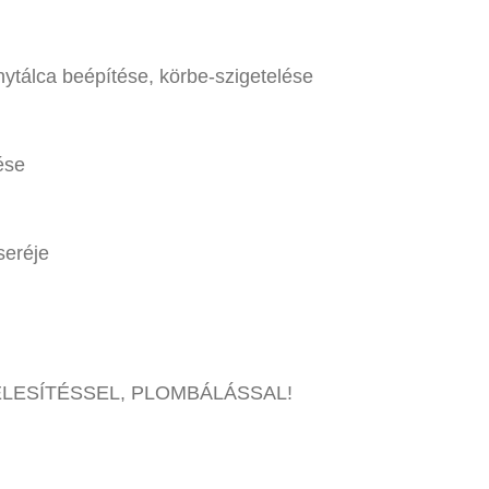
ytálca beépítése, körbe-szigetelése
ése
seréje
ELESÍTÉSSEL, PLOMBÁLÁSSAL!