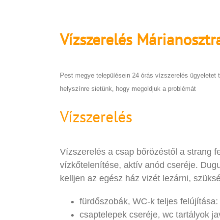
Vízszerelés
Márianosztr
Pest megye településein 24 órás vízszerelés ügyeletet t
helyszínre sietünk, hogy megoldjuk a problémát
Vízszerelés
Vízszerelés a csap bőrözéstől a strang fel
vízkőtelenítése, aktív anód cseréje. Dug
kelljen az egész ház vizét lezárni, szük
fürdőszobák, WC-k teljes felújítása:
csaptelepek cseréje, wc tartályok ja