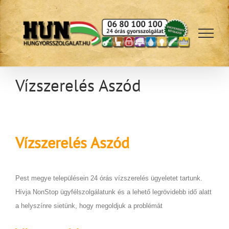
Kihagyás
Vízszerelés Aszód
Vízszerelés
Aszód
Pest megye településein 24 órás vízszerelés ügyeletet tartunk.
Hívja NonStop ügyfélszolgálatunk és a lehető legrövidebb idő alatt
a helyszínre sietünk, hogy megoldjuk a problémát