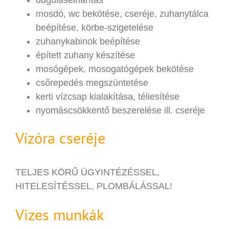
mosdó, wc bekötése, cseréje, zuhanytálca
beépítése, körbe-szigetelése
zuhanykabinok beépítése
épített zuhany készítése
mosógépek, mosogatógépek bekötése
csőrepedés megszüntetése
kerti vízcsap kialakítása, téliesítése
nyomáscsökkentő beszerelése ill. cseréje
Vízóra cseréje
TELJES KÖRŰ ÜGYINTÉZÉSSEL,
HITELESÍTÉSSEL, PLOMBÁLÁSSAL!
Vizes munkák