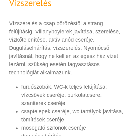
Vízszerelés
Vízszerelés a csap bőrözéstől a strang
felújításig. Villanyboylerek javítása, szerelése,
vízkőtelenítése, aktív anód cseréje.
Duguláselhárítás, vízszerelés. Nyomócső
javításnál, hogy ne kelljen az egész ház vizét
lezárni, szükség esetén fagyasztásos
technológiát alkalmazunk.
fürdőszobák, WC-k teljes felújítása:
vízcsövek cseréje, burkolatcsere,
szaniterek cseréje
csaptelepek cseréje, wc tartályok javítása,
tömítések cseréje
mosogató szifonok cseréje
duguláselhárítás