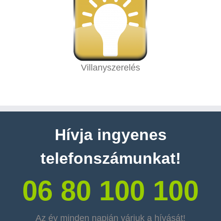
Villanyszerelés
Hívja ingyenes
telefonszámunkat!
06 80 100 100
Az év minden napján várjuk a hívását!