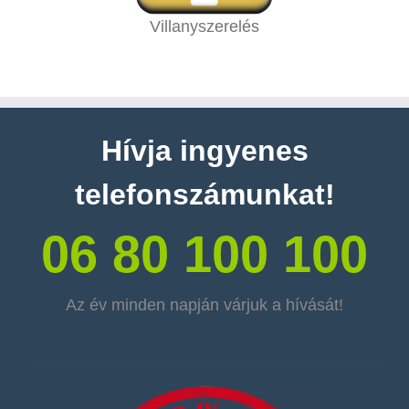
Villanyszerelés
Hívja ingyenes
telefonszámunkat!
06 80 100 100
Az év minden napján várjuk a hívását!