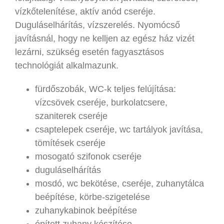
vízkőtelenítése, aktív anód cseréje.
Duguláselhárítás, vízszerelés. Nyomócső
javításnál, hogy ne kelljen az egész ház vizét
lezárni, szükség esetén fagyasztásos
technológiát alkalmazunk.
fürdőszobák, WC-k teljes felújítása:
vízcsövek cseréje, burkolatcsere,
szaniterek cseréje
csaptelepek cseréje, wc tartályok javítása,
tömítések cseréje
mosogató szifonok cseréje
duguláselhárítás
mosdó, wc bekötése, cseréje, zuhanytálca
beépítése, körbe-szigetelése
zuhanykabinok beépítése
épített zuhany készítése