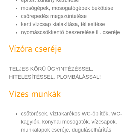
mosógépek, mosogatógépek bekötése
csőrepedés megszüntetése
kerti vízcsap kialakítása, téliesítése
nyomáscsökkentő beszerelése ill. cseréje
Vízóra cseréje
TELJES KÖRŰ ÜGYINTÉZÉSSEL,
HITELESÍTÉSSEL, PLOMBÁLÁSSAL!
Vizes munkák
csőtörések, víztakarékos WC-öblítők, WC-
kagylók, konyhai mosogatók, vízcsapok,
munkalapok cseréje, duguláselhárítás