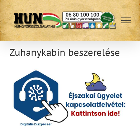
Kihagyás
Zuhanykabin beszerelése