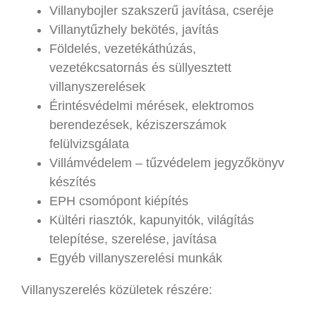
Villanybojler szakszerű javítása, cseréje
Villanytűzhely bekötés, javítás
Földelés, vezetékáthúzás,
vezetékcsatornás és süllyesztett
villanyszerelések
Érintésvédelmi mérések, elektromos
berendezések, kéziszerszámok
felülvizsgálata
Villámvédelem – tűzvédelem jegyzőkönyv
készítés
EPH csomópont kiépítés
Kültéri riasztók, kapunyitók, világítás
telepítése, szerelése, javítása
Egyéb villanyszerelési munkák
Villanyszerelés közületek részére: