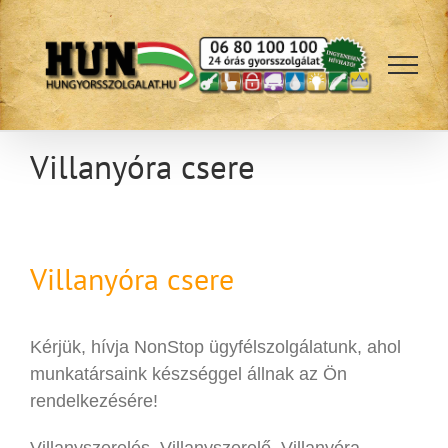
Kihagyás
Villanyóra csere
Villanyóra csere
Kérjük, hívja NonStop ügyfélszolgálatunk, ahol
munkatársaink készséggel állnak az Ön
rendelkezésére!
Villanyszerelés, Villanyszerelő, Villanyóra