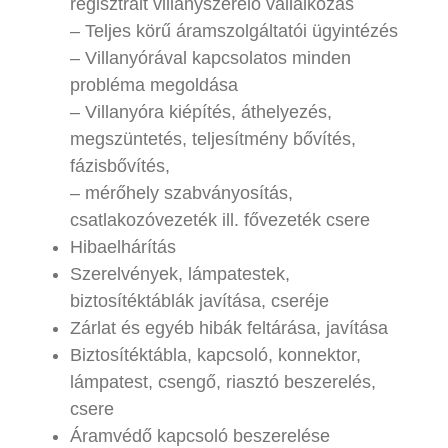
regisztrált villanyszerelő vállalkozás
– Teljes körű áramszolgáltatói ügyintézés
– Villanyórával kapcsolatos minden
probléma megoldása
– Villanyóra kiépítés, áthelyezés,
megszüntetés, teljesítmény bővítés,
fázisbővítés,
– mérőhely szabványosítás,
csatlakozóvezeték ill. fővezeték csere
Hibaelhárítás
Szerelvények, lámpatestek,
biztosítéktáblák javítása, cseréje
Zárlat és egyéb hibák feltárása, javítása
Biztosítéktábla, kapcsoló, konnektor,
lámpatest, csengő, riasztó beszerelés,
csere
Áramvédő kapcsoló beszerelése