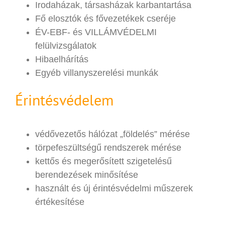
Irodaházak, társasházak karbantartása
Fő elosztók és fővezetékek cseréje
ÉV-EBF- és VILLÁMVÉDELMI
felülvizsgálatok
Hibaelhárítás
Egyéb villanyszerelési munkák
Érintésvédelem
védővezetős hálózat „földelés” mérése
törpefeszültségű rendszerek mérése
kettős és megerősített szigetelésű
berendezések minősítése
használt és új érintésvédelmi műszerek
értékesítése