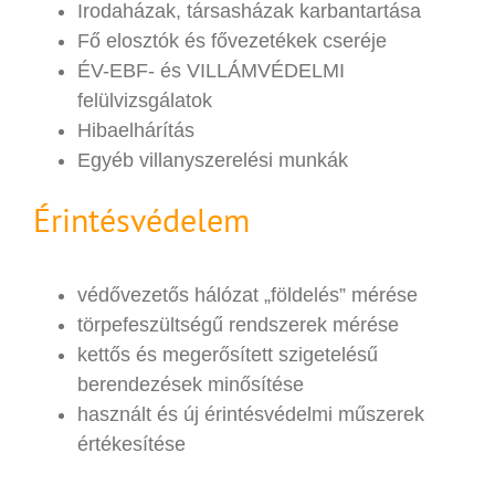
Irodaházak, társasházak karbantartása
Fő elosztók és fővezetékek cseréje
ÉV-EBF- és VILLÁMVÉDELMI
felülvizsgálatok
Hibaelhárítás
Egyéb villanyszerelési munkák
Érintésvédelem
védővezetős hálózat „földelés” mérése
törpefeszültségű rendszerek mérése
kettős és megerősített szigetelésű
berendezések minősítése
használt és új érintésvédelmi műszerek
értékesítése