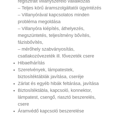
regisztrált villanyszerelő vállalkozás
– Teljes körű áramszolgáltatói ügyintézés
– Villanyórával kapcsolatos minden
probléma megoldása
– Villanyóra kiépítés, áthelyezés,
megszüntetés, teljesítmény bővítés,
fázisbővítés,
– mérőhely szabványosítás,
csatlakozóvezeték ill. fővezeték csere
Hibaelhárítás
Szerelvények, lámpatestek,
biztosítéktáblák javítása, cseréje
Zárlat és egyéb hibák feltárása, javítása
Biztosítéktábla, kapcsoló, konnektor,
lámpatest, csengő, riasztó beszerelés,
csere
Áramvédő kapcsoló beszerelése