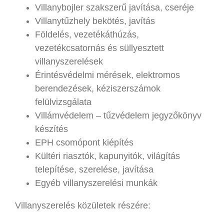
Villanybojler szakszerű javítása, cseréje
Villanytűzhely bekötés, javítás
Földelés, vezetékáthúzás,
vezetékcsatornás és süllyesztett
villanyszerelések
Érintésvédelmi mérések, elektromos
berendezések, kéziszerszámok
felülvizsgálata
Villámvédelem – tűzvédelem jegyzőkönyv
készítés
EPH csomópont kiépítés
Kültéri riasztók, kapunyitók, világítás
telepítése, szerelése, javítása
Egyéb villanyszerelési munkák
Villanyszerelés közületek részére: