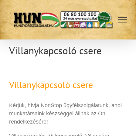
Kihagyás
Villanykapcsoló csere
Villanykapcsoló csere
Kérjük, hívja NonStop ügyfélszolgálatunk, ahol
munkatársaink készséggel állnak az Ön
rendelkezésére!
Villanyszerelés, Villanyszerelő, Villanyóra