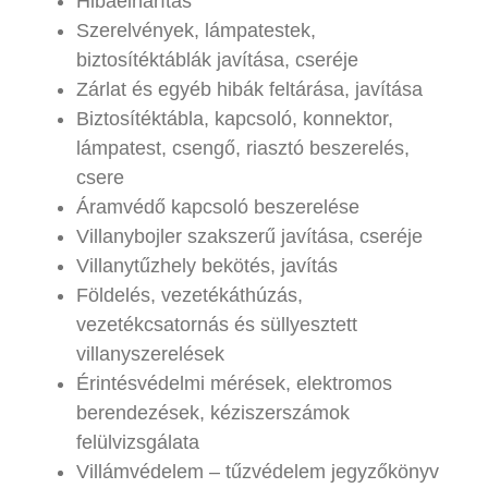
Hibaelhárítás
Szerelvények, lámpatestek,
biztosítéktáblák javítása, cseréje
Zárlat és egyéb hibák feltárása, javítása
Biztosítéktábla, kapcsoló, konnektor,
lámpatest, csengő, riasztó beszerelés,
csere
Áramvédő kapcsoló beszerelése
Villanybojler szakszerű javítása, cseréje
Villanytűzhely bekötés, javítás
Földelés, vezetékáthúzás,
vezetékcsatornás és süllyesztett
villanyszerelések
Érintésvédelmi mérések, elektromos
berendezések, kéziszerszámok
felülvizsgálata
Villámvédelem – tűzvédelem jegyzőkönyv