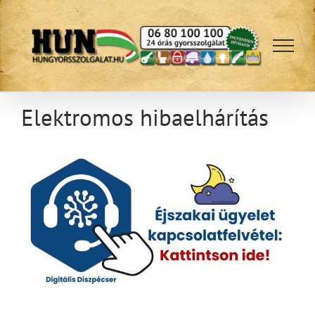
Kihagyás
Elektromos hibaelhárítás