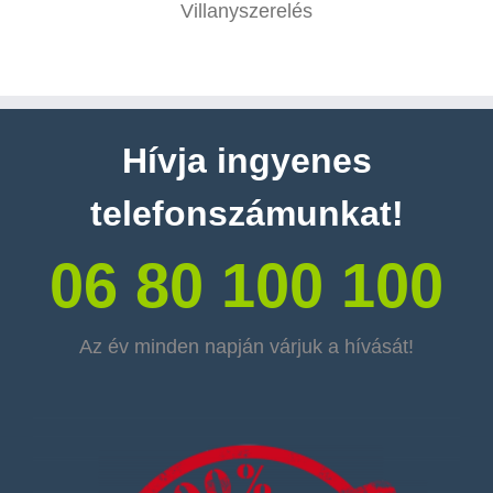
Villanyszerelés
Hívja ingyenes
telefonszámunkat!
06 80 100 100
Az év minden napján várjuk a hívását!