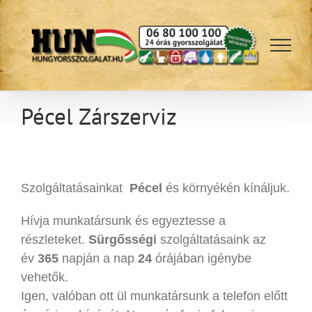
Kihagyás
Pécel Zárszerviz
Szolgáltatásainkat
Pécel
és környékén kínáljuk.
Hívja munkatársunk és egyeztesse a
részleteket.
Sürgősségi
szolgáltatásaink az
év
365
napján a nap
24
órájában igénybe
vehetők.
Igen, valóban ott ül munkatársunk a telefon előtt