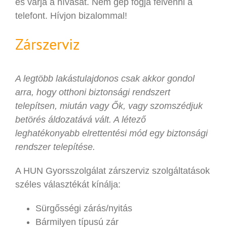
és várja a hívását. Nem gép fogja felvenni a
telefont. Hívjon bizalommal!
Zárszerviz
A legtöbb lakástulajdonos csak akkor gondol
arra, hogy otthoni biztonsági rendszert
telepítsen, miután vagy Ők, vagy szomszédjuk
betörés áldozatává vált. A létező
leghatékonyabb elrettentési mód egy biztonsági
rendszer telepítése.
A HUN Gyorsszolgálat zárszerviz szolgáltatások
széles választékát kínálja:
Sürgősségi zárás/nyitás
Bármilyen típusú zár