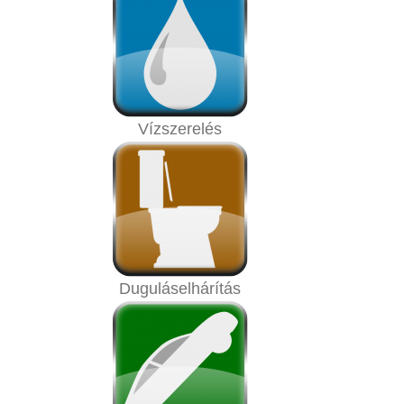
Vízszerelés
Duguláselhárítás