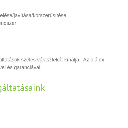
elése/javítása/korszerűsítése
endszer
tatások széles választékát kínálja. Az alábbi
vel és garanciával:
gáltatásaink