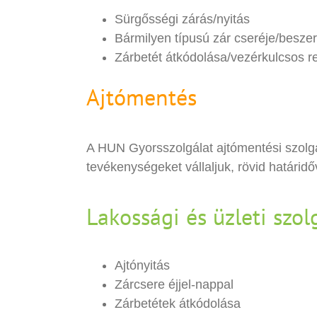
Sürgősségi zárás/nyitás
Bármilyen típusú zár cseréje/beszer
Zárbetét átkódolása/vezérkulcsos r
Ajtómentés
A HUN Gyorsszolgálat ajtómentési szolgál
tevékenységeket vállaljuk, rövid határidő
Lakossági és üzleti szol
Ajtónyitás
Zárcsere éjjel-nappal
Zárbetétek átkódolása