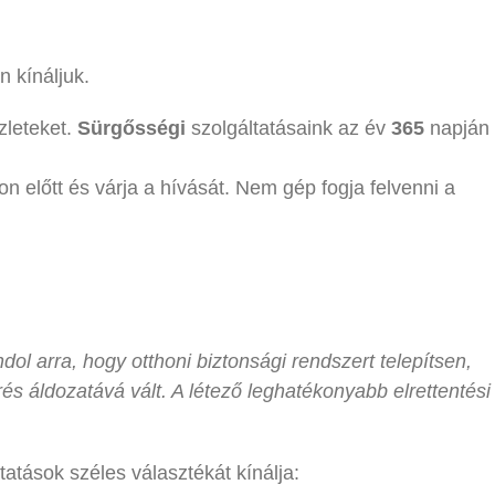
n kínáljuk.
zleteket.
Sürgősségi
szolgáltatásaink az év
365
napján
on előtt és várja a hívását. Nem gép fogja felvenni a
ol arra, hogy otthoni biztonsági rendszert telepítsen,
s áldozatává vált. A létező leghatékonyabb elrettentési
atások széles választékát kínálja: