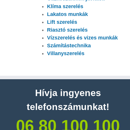
Klíma szerelés
Lakatos munkák
Lift szerelés
Riasztó szerelés
Vízszerelés és vizes munkák
Számítástechnika
Villanyszerelés
Hívja ingyenes
telefonszámunkat!
06 80 100 100