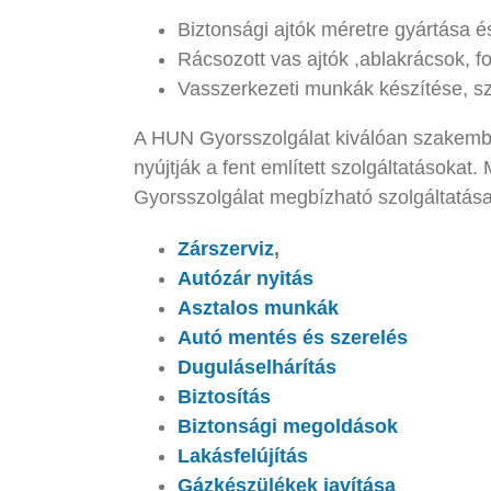
Biztonsági ajtók méretre gyártása é
Rácsozott vas ajtók ,ablakrácsok, fo
Vasszerkezeti munkák készítése, s
A HUN Gyorsszolgálat kiválóan szakembe
nyújtják a fent említett szolgáltatásoka
Gyorsszolgálat megbízható szolgáltatása
Zárszerviz
,
Autózár nyitás
Asztalos munkák
Autó mentés és szerelés
Duguláselhárítás
Biztosítás
Biztonsági megoldások
Lakásfelújítás
Gázkészülékek javítása