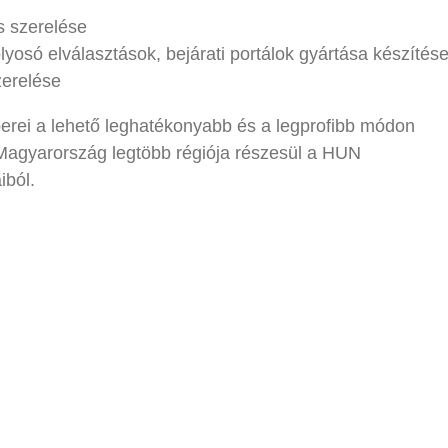
s szerelése
lyosó elválasztások, bejárati portálok gyártása készítés
zerelése
rei a lehető leghatékonyabb és a legprofibb módon
t. Magyarország legtöbb régiója részesül a HUN
iból.