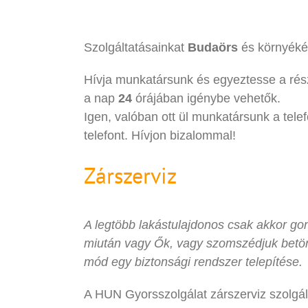
Szolgáltatásainkat
Budaörs
és környéké
Hívja munkatársunk és egyeztesse a rés
a nap
24
órájában igénybe vehetők.
Igen, valóban ott ül munkatársunk a telef
telefont. Hívjon bizalommal!
Zárszerviz
A legtöbb lakástulajdonos csak akkor gond
miután vagy Ők, vagy szomszédjuk betöré
mód egy biztonsági rendszer telepítése.
A HUN Gyorsszolgálat zárszerviz szolgált