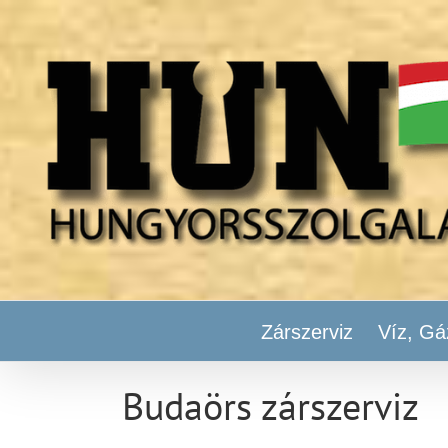
Kihagyás
Zárszerviz
Víz, Gá
Budaörs zárszerviz