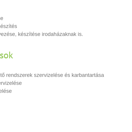
se
készítés
vezése, készítése irodaházaknak is.
ások
tő rendszerek szervizelése és karbantartása
ervizelése
elése