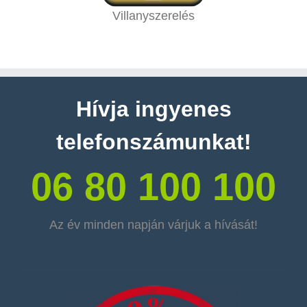
Villanyszerelés
Hívja ingyenes
telefonszámunkat!
06 80 100 100
Az év minden napján várjuk a hívását!