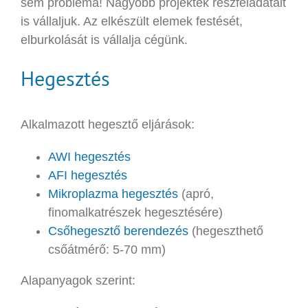
sem probléma! Nagyobb projektek részfeladatait
is vállaljuk. Az elkészült elemek festését,
elburkolását is vállalja cégünk.
Hegesztés
Alkalmazott hegesztő eljárások:
AWI hegesztés
AFI hegesztés
Mikroplazma hegesztés
(apró,
finomalkatrészek hegesztésére)
Csőhegesztő berendezés
(hegeszthető
csőátmérő: 5-70 mm)
Alapanyagok szerint: