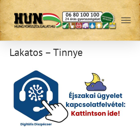
Kihagyás
Lakatos – Tinnye