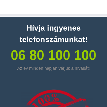
Hívja ingyenes
telefonszámunkat!
06 80 100 100
Az év minden napján várjuk a hívását!