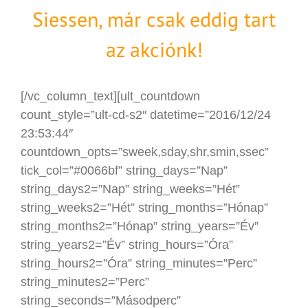
Siessen, már csak eddig tart
az akciónk!
[/vc_column_text][ult_countdown
count_style=”ult-cd-s2″ datetime=”2016/12/24
23:53:44″
countdown_opts=”sweek,sday,shr,smin,ssec”
tick_col=”#0066bf” string_days=”Nap”
string_days2=”Nap” string_weeks=”Hét”
string_weeks2=”Hét” string_months=”Hónap”
string_months2=”Hónap” string_years=”Év”
string_years2=”Év” string_hours=”Óra”
string_hours2=”Óra” string_minutes=”Perc”
string_minutes2=”Perc”
string_seconds=”Másodperc”