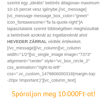
szerint egy „ideális” betörés átlagosan maximum
10-15 percet vesz igénybe.[/vc_message]
[vc_message message_box_color=”green”
icon_fontawesome=”fa fa-quote-right”]A
tapasztalatok szerint többségében meghiúsultak
a betörések azoknál az ingatlanoknál ahol
HEVEDER ZÁRRAL
védték értékeiket.
[/vc_message][/vc_column][vc_column
width=”1/2″][vc_single_image image=”7373″
alignment=”center” style=”vc_box_circle_2″
css_animation=”right-to-left”
css=”.vc_custom_1479806000318{margin-top:
-20px !important;}”][vc_column_text]
Spóroljon meg 10.000Ft-ot!