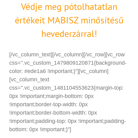
Védje meg pótolhatatlan
értékeit MABISZ minősítésű
hevederzárral!
[/vc_column_text][/vc_column][/vc_row][vc_row
css=”.vc_custom_1479809120871{background-
color: #ede1a6 !important;}”][vc_column]
[vc_column_text
css=”.vc_custom_1481104553623{margin-top:
0px !important;margin-bottom: 0px
!important;border-top-width: 0px
!important;border-bottom-width: 0px
!important;padding-top: 0px !important;padding-
bottom: 0px !important;}”]