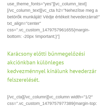
use_theme_fonts=”yes”][vc_column_text]
[/vc_column_text][vc_cta h2=”Nehezítse meg a
betörők munkáját! Védje értékeit hevederzárral!”
txt_align=”center”
css=”.vc_custom_1479757961655{margin-
bottom: -20px !important;}”]
Karácsony előtti bűnmegelőzési
akciónkban különleges
kedvezménnyel kínálunk hevederzár
felszerelését.
[/vc_cta][/vc_column][vc_column width=”1/2″
css=”.vc_custom_1479757977389{margin-top: