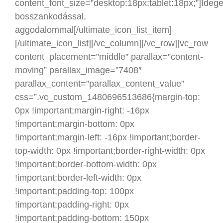
content_font_size=”desktop:18px;tablet:18px;”]Ideg
bosszankodással,
aggodalommal[/ultimate_icon_list_item]
[/ultimate_icon_list][/vc_column][/vc_row][vc_row
content_placement=”middle” parallax=”content-
moving” parallax_image=”7408″
parallax_content=”parallax_content_value”
css=”.vc_custom_1480696513686{margin-top:
0px !important;margin-right: -16px
!important;margin-bottom: 0px
!important;margin-left: -16px !important;border-
top-width: 0px !important;border-right-width: 0px
!important;border-bottom-width: 0px
!important;border-left-width: 0px
!important;padding-top: 100px
!important;padding-right: 0px
!important;padding-bottom: 150px