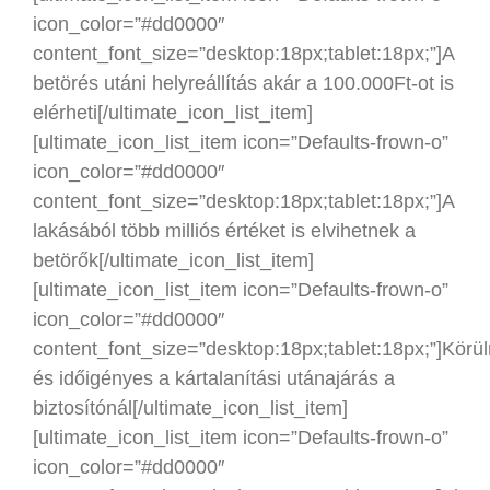
icon_color=”#dd0000″
content_font_size=”desktop:18px;tablet:18px;”]A
betörés utáni helyreállítás akár a 100.000Ft-ot is
elérheti[/ultimate_icon_list_item]
[ultimate_icon_list_item icon=”Defaults-frown-o”
icon_color=”#dd0000″
content_font_size=”desktop:18px;tablet:18px;”]A
lakásából több milliós értéket is elvihetnek a
betörők[/ultimate_icon_list_item]
[ultimate_icon_list_item icon=”Defaults-frown-o”
icon_color=”#dd0000″
content_font_size=”desktop:18px;tablet:18px;”]Kör
és időigényes a kártalanítási utánajárás a
biztosítónál[/ultimate_icon_list_item]
[ultimate_icon_list_item icon=”Defaults-frown-o”
icon_color=”#dd0000″