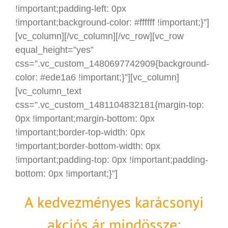
!important;padding-left: 0px
!important;background-color: #ffffff !important;}”]
[vc_column][/vc_column][/vc_row][vc_row
equal_height=”yes”
css=”.vc_custom_1480697742909{background-
color: #ede1a6 !important;}”][vc_column]
[vc_column_text
css=”.vc_custom_1481104832181{margin-top:
0px !important;margin-bottom: 0px
!important;border-top-width: 0px
!important;border-bottom-width: 0px
!important;padding-top: 0px !important;padding-
bottom: 0px !important;}”]
A kedvezményes karácsonyi
akciós ár mindössze: