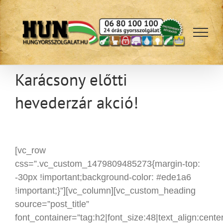
Kihagyás
Karácsony előtti
hevederzár akció!
[vc_row
css=”.vc_custom_1479809485273{margin-top:
-30px !important;background-color: #ede1a6
!important;}”][vc_column][vc_custom_heading
source=”post_title”
font_container=”tag:h2|font_size:48|text_align:cent