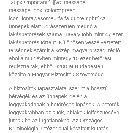
-20px !important;}”][vc_message
message_box_color=”green”
icon_fontawesome=”fa fa-quote-right”]Az
ünnepek alatt ugrásszerűen megnő a
lakásbetörések száma. Tavaly több mint 47 ezer
lakásbetörés történt. Különösen veszélyeztetett
térségnek számít a közép-magyarországi régió,
ahol a múlt évben mintegy 10 ezer betörést
regisztráltak, ebből 6200-at Budapesten –
közölte a Magyar Biztosítók Szövetsége.
A biztosítók tapasztalatai szerint a hosszú
hétvégék és az ünnepek idején a
leggyakoribbak a betöréses lopások. A betörők
leggyakrabban az ajtók, ablakok felfeszítésével
jutnak be az ingatlanokba. Az Országos
Kriminológiai Intézet által készített kutatás