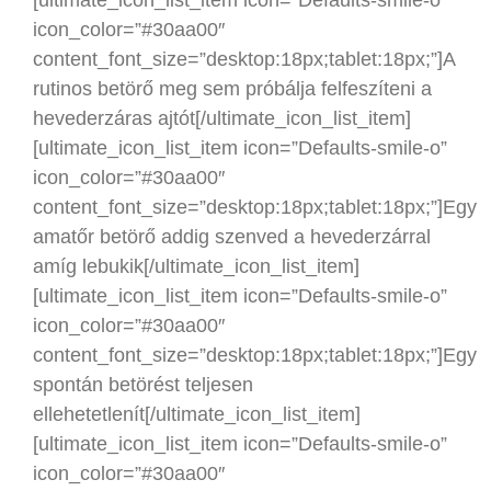
icon_color=”#30aa00″
content_font_size=”desktop:18px;tablet:18px;”]A
rutinos betörő meg sem próbálja felfeszíteni a
hevederzáras ajtót[/ultimate_icon_list_item]
[ultimate_icon_list_item icon=”Defaults-smile-o”
icon_color=”#30aa00″
content_font_size=”desktop:18px;tablet:18px;”]Egy
amatőr betörő addig szenved a hevederzárral
amíg lebukik[/ultimate_icon_list_item]
[ultimate_icon_list_item icon=”Defaults-smile-o”
icon_color=”#30aa00″
content_font_size=”desktop:18px;tablet:18px;”]Egy
spontán betörést teljesen
ellehetetlenít[/ultimate_icon_list_item]
[ultimate_icon_list_item icon=”Defaults-smile-o”
icon_color=”#30aa00″