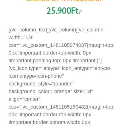
25.900Ft.-
[/vc_column_text][/vc_column][vc_column
width=”1/4″
css=”.vc_custom_1481105074037{margin-top:
0px !important;border-top-width: 0px
!important;padding-top: 0px !important;}”]
[vc_icon type=”entypo” icon_entypo=”entypo-
icon entypo-icon-phone”
background_style=”rounded”
background_color=”orange” size=”xl”
align=”center”
css=”.vc_custom_1481105160482{margin-top:
0px !important;border-top-width: 0px
!important;border-bottom-width: 0px