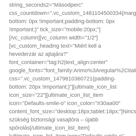
string_seconds2=”Másodperc”
css_countdown=”.vc_custom_1481104500334{marg
bottom: 0px !important;padding-bottom: 0px
!important;}” tick_size=”mobile:20px;”]
[/vc_column][vc_column width=”1/2″]
[vc_custom_heading text=”Miért kell a
hevederzár az ajtajára?”
font_container=”tag:h2|text_align:center”
google_fonts=”font_family:Arimo%3Aregular%2Cit
css=”.vc_custom_1479810360721{padding-
bottom: 20px !important;}”][ultimate_icon_list
icon_size=”22″][ultimate_icon_list_item
icon=”Defaults-smile-o” icon_color=”#30aa00″
content_font_size=”desktop:18px;tablet:18px;”]Ninc
szükség biztonsági vasajtóra – újabb
spórolás[/ultimate_icon_list_item]
[ultimate_icon_list_item icon=”Defaults-smile-o”