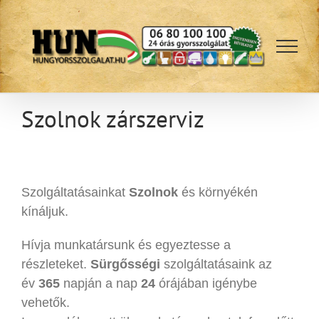
Kihagyás
Szolnok zárszerviz
Szolgáltatásainkat
Szolnok
és környékén
kínáljuk.
Hívja munkatársunk és egyeztesse a
részleteket.
Sürgősségi
szolgáltatásaink az
év
365
napján a nap
24
órájában igénybe
vehetők.