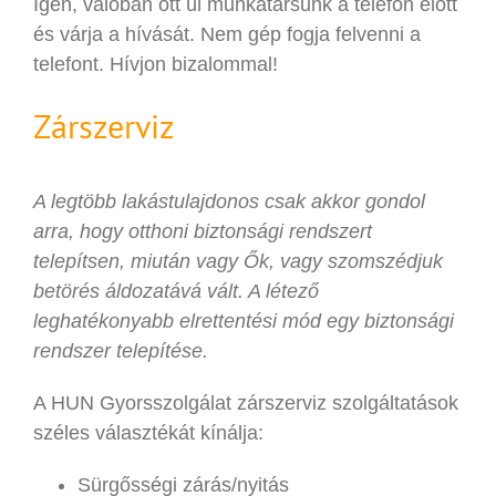
Igen, valóban ott ül munkatársunk a telefon előtt
és várja a hívását. Nem gép fogja felvenni a
telefont. Hívjon bizalommal!
Zárszerviz
A legtöbb lakástulajdonos csak akkor gondol
arra, hogy otthoni biztonsági rendszert
telepítsen, miután vagy Ők, vagy szomszédjuk
betörés áldozatává vált. A létező
leghatékonyabb elrettentési mód egy biztonsági
rendszer telepítése.
A HUN Gyorsszolgálat zárszerviz szolgáltatások
széles választékát kínálja:
Sürgősségi zárás/nyitás