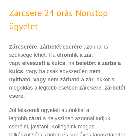
Zárcsere 24 órás Nonstop
ügyelet
Zárcserére
,
zárbetét cserére
azonnal is
szüksége lehet. Ha
elromlik a zár
,
vagy
elveszett a kulcs
, ha
beletört a zárba a
kulcs
, vagy ha csak egyszerűen
nem
nyitható
,
vagy nem zárható a zár
, akkor a
megoldás a legtöbb esetben
zárcsere
,
zárbetét
csere
.
Jól felszerelt ügyeleti autónkkal a
legtöbb
zárat
a helyszínen azonnal tudjuk
cserélni, javítani. Kollégáink magas
felkészültségi szinten és sok éves tapasztalattal