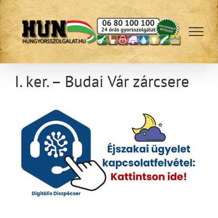
Kihagyás
I. ker. – Budai Vár zárcsere