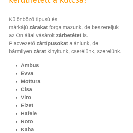
Különböző típusú és
márkájú
zárakat
forgalmazunk, de beszereljük
az Ön által vásárolt
zárbetétet
is.
Piacvezető
zártípusokat
ajánlunk, de
bármilyen
zárat
kinyitunk, cserélünk, szerelünk.
Ambus
Evva
Mottura
Cisa
Viro
Elzet
Hafele
Roto
Kaba