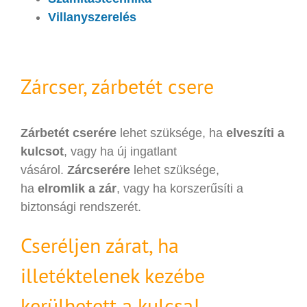
Villanyszerelés
Zárcser, zárbetét csere
Zárbetét cserére
lehet szüksége, ha
elveszíti a
kulcsot
, vagy ha új ingatlant
vásárol.
Zárcserére
lehet szüksége,
ha
elromlik a zár
, vagy ha korszerűsíti a
biztonsági rendszerét.
Cseréljen zárat, ha
illetéktelenek kezébe
kerülhetett a kulcsa!