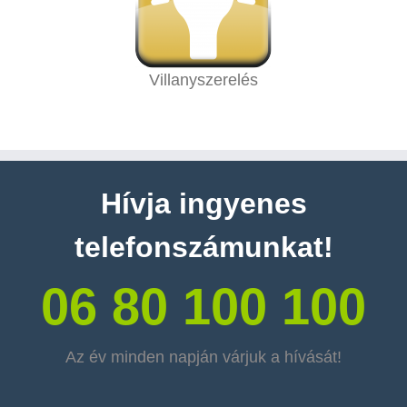
Villanyszerelés
Hívja ingyenes
telefonszámunkat!
06 80 100 100
Az év minden napján várjuk a hívását!