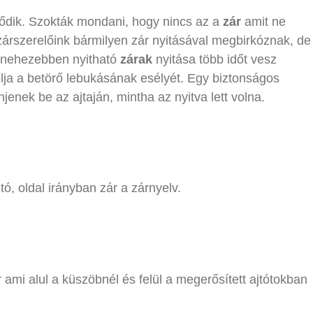
dődik. Szokták mondani, hogy nincs az a
zár
amit ne
el zárszerelőink bármilyen zár nyitásával megbirkóznak, de
A nehezebben nyitható
zárak
nyitása több időt vesz
lja a betörő lebukásának esélyét. Egy biztonságos
enek be az ajtaján, mintha az nyitva lett volna.
jtó, oldal irányban zár a zárnyelv.
 ami alul a küszöbnél és felül a megerősített ajtótokban