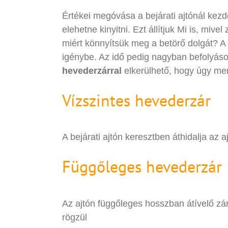
Értékei megóvása a bejárati ajtónál kez
elehetne kinyitni. Ezt állítjuk Mi is, miv
miért könnyítsük meg a betörő dolgát? 
igénybe. Az idő pedig nagyban befolyáso
hevederzárral
elkerülhető, hogy úgy menj
Vízszintes hevederzár
A bejárati ajtón keresztben áthidalja az a
Függőleges hevederzár
Az ajtón függőleges hosszban átívelő zár
rögzül