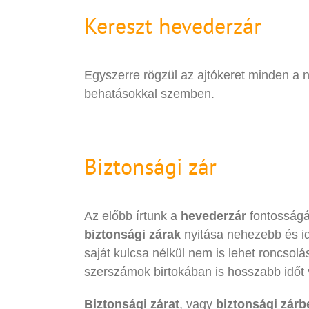
Kereszt hevederzár
Egyszerre rögzül az ajtókeret minden a né
behatásokkal szemben.
Biztonsági zár
Az előbb írtunk a
hevederzár
fontosságá
biztonsági zárak
nyitása nehezebb és 
saját kulcsa nélkül nem is lehet roncsol
szerszámok birtokában is hosszabb időt v
Biztonsági zárat
, vagy
biztonsági zárb