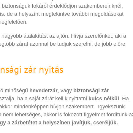
 a biztonságuk fokáról érdeklődjön szakembereinknél.
 is, de a helyszínt megtekintve további megoldásokat
megfelelően.
nagyobb átalakítást az ajtón. Hívja szerelőnket, aki a
egtöbb zárat azonnal be tudjuk szerelni, de jobb előre
nsági zár nyitás
 jó minőségű
hevederzár
, vagy
biztonsági zár
alja, ha a saját zárát kell kinyittatni
kulcs nélkül
. Ha
akkor mindenképpen hívjon szakembert. Igyekszünk
a nem lehetséges, akkor is fokozott figyelmet fordítunk a
gy a zárbetétet a helyszínen javítjuk, cseréljük.