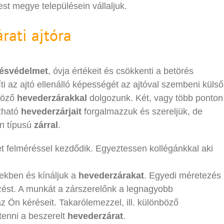
st megye településein vállaljuk.
rati ajtóra
résvédelmet
, óvja értékeit és csökkenti a betörés
ti az ajtó ellenálló képességét az ajtóval szembeni külső
böző
hevederzárakkal
dolgozunk. Két, vagy több ponton
zható
hevederzárjait
forgalmazzuk és szereljük, de
n típusú
zárral
.
t felméréssel kezdődik. Egyeztessen kollégánkkal aki
ekben és kínáljuk a
hevederzárakat
. Egyedi méretezés
zést. A munkát a zárszerelőnk a legnagyobb
az Ön kéréseit. Takarólemezzel, ill. különböző
 tenni a beszerelt
hevederzárat
.