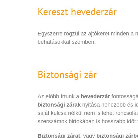
Kereszt hevederzár
Egyszerre rögzül az ajtókeret minden a né
behatásokkal szemben.
Biztonsági zár
Az előbb írtunk a
hevederzár
fontosságá
biztonsági zárak
nyitása nehezebb és 
saját kulcsa nélkül nem is lehet roncsol
szerszámok birtokában is hosszabb időt v
Biztonsági zárat
, vagy
biztonsági zárb