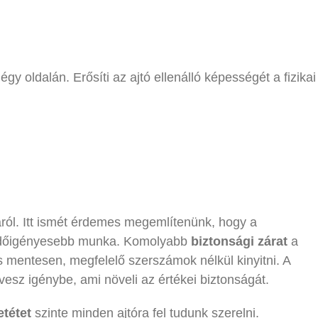
gy oldalán. Erősíti az ajtó ellenálló képességét a fizikai
ról. Itt ismét érdemes megemlítenünk, hogy a
időigényesebb munka. Komolyabb
biztonsági zárat
a
ás mentesen, megfelelő szerszámok nélkül kinyitni. A
esz igénybe, ami növeli az értékei biztonságát.
etétet
szinte minden ajtóra fel tudunk szerelni.