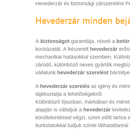
Hevederzár és biztonsági zárszerelést Pe
Hevederzár minden bejá
A
biztonságot
garantálja, növeli a
betö
kockázatát. A felszerelt
hevederzár
erősí
mechanikai hatásokkal szemben. Külön
záródó, különböző neves gyártók megbí
vállalunk
hevederzár szerelést
bármilye
A
hevederzár szerelés
az igény és mére
tájékoztatja a lehetőségekről.
Különböző típusban, márkában és méret
alapján is vállaljuk a
hevederzár
kivitele
körültekintéssel végzi, szem előtt tartva 
burkolatokkal tudjuk szinte láthatatlanná