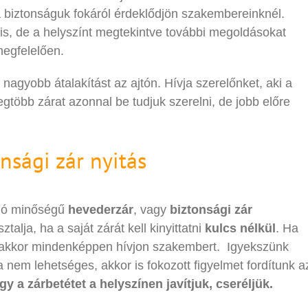
 a biztonságuk fokáról érdeklődjön szakembereinknél.
 is, de a helyszínt megtekintve további megoldásokat
megfelelően.
nagyobb átalakítást az ajtón. Hívja szerelőnket, aki a
egtöbb zárat azonnal be tudjuk szerelni, de jobb előre
nsági zár nyitás
 jó minőségű
hevederzár
, vagy
biztonsági zár
alja, ha a saját zárát kell kinyittatni
kulcs nélkül
. Ha
akkor mindenképpen hívjon szakembert. Igyekszünk
a nem lehetséges, akkor is fokozott figyelmet fordítunk a
gy a zárbetétet a helyszínen javítjuk, cseréljük.