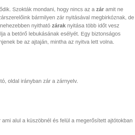
dődik. Szokták mondani, hogy nincs az a
zár
amit ne
el zárszerelőink bármilyen zár nyitásával megbirkóznak, de
A nehezebben nyitható
zárak
nyitása több időt vesz
lja a betörő lebukásának esélyét. Egy biztonságos
enek be az ajtaján, mintha az nyitva lett volna.
jtó, oldal irányban zár a zárnyelv.
 ami alul a küszöbnél és felül a megerősített ajtótokban