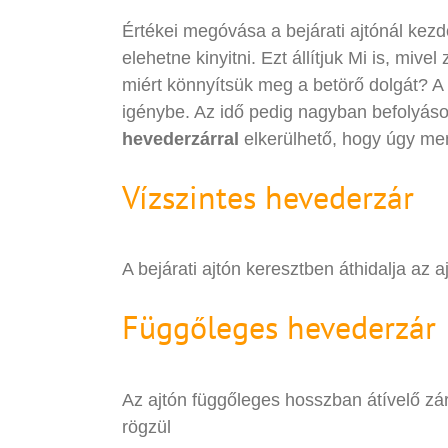
Értékei megóvása a bejárati ajtónál kez
elehetne kinyitni. Ezt állítjuk Mi is, miv
miért könnyítsük meg a betörő dolgát? 
igénybe. Az idő pedig nagyban befolyáso
hevederzárral
elkerülhető, hogy úgy menj
Vízszintes hevederzár
A bejárati ajtón keresztben áthidalja az a
Függőleges hevederzár
Az ajtón függőleges hosszban átívelő zár
rögzül