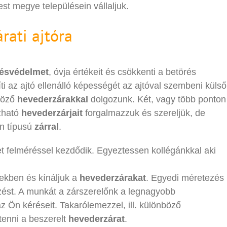
st megye településein vállaljuk.
rati ajtóra
résvédelmet
, óvja értékeit és csökkenti a betörés
ti az ajtó ellenálló képességét az ajtóval szembeni külső
böző
hevederzárakkal
dolgozunk. Két, vagy több ponton
zható
hevederzárjait
forgalmazzuk és szereljük, de
n típusú
zárral
.
t felméréssel kezdődik. Egyeztessen kollégánkkal aki
ekben és kínáljuk a
hevederzárakat
. Egyedi méretezés
zést. A munkát a zárszerelőnk a legnagyobb
az Ön kéréseit. Takarólemezzel, ill. különböző
 tenni a beszerelt
hevederzárat
.