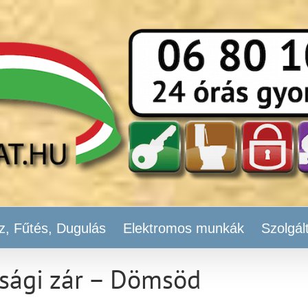
z, Fűtés, Dugulás
Elektromos munkák
Szolgál
nsági zár – Dömsöd