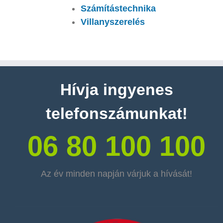
Számítástechnika
Villanyszerelés
Hívja ingyenes
telefonszámunkat!
06 80 100 100
Az év minden napján várjuk a hívását!