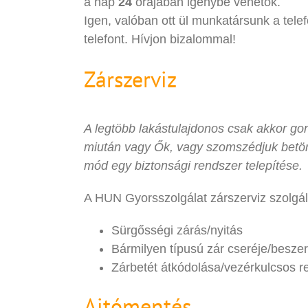
a nap
24
órájában igénybe vehetők.
Igen, valóban ott ül munkatársunk a telef
telefont. Hívjon bizalommal!
Zárszerviz
A legtöbb lakástulajdonos csak akkor gond
miután vagy Ők, vagy szomszédjuk betöré
mód egy biztonsági rendszer telepítése.
A HUN Gyorsszolgálat zárszerviz szolgált
Sürgősségi zárás/nyitás
Bármilyen típusú zár cseréje/beszer
Zárbetét átkódolása/vezérkulcsos r
Ajtómentés