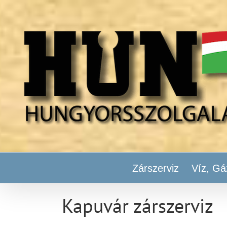
Kihagyás
Zárszerviz
Víz, Gá
Kapuvár zárszerviz