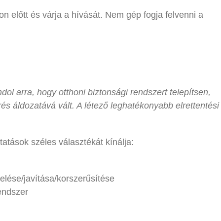
on előtt és várja a hívását. Nem gép fogja felvenni a
ol arra, hogy otthoni biztonsági rendszert telepítsen,
s áldozatává vált. A létező leghatékonyabb elrettentési
atások széles választékát kínálja:
elése/javítása/korszerűsítése
endszer