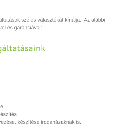
tatások széles választékát kínálja. Az alábbi
vel és garanciával:
gáltatásaink
se
készítés
vezése, készítése irodaházaknak is.