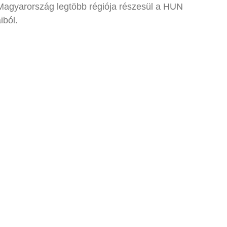
t. Magyarország legtöbb régiója részesül a HUN
iból.