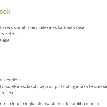
ások
tő rendszerek szervizelése és karbantartása
ervizelése
elése
s szerelése
lyosó elválasztások, bejárati portálok gyártása készítés
zerelése
rei a lehető leghatékonyabb és a legprofibb módon