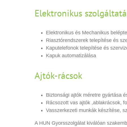
Elektronikus szolgáltat
Elektronikus és Mechanikus belépte
Riasztórendszerek telepítése és sz
Kaputelefonok telepítése és szerviz
Kapuk automatizálása
Ajtók-rácsok
Biztonsági ajtók méretre gyártása é
Rácsozott vas ajtók ,ablakrácsok, fo
Vasszerkezeti munkák készítése, s
A HUN Gyorsszolgálat kiválóan szakembe