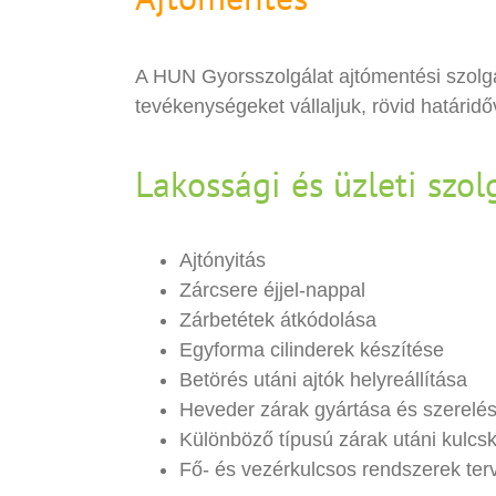
A HUN Gyorsszolgálat ajtómentési szolgál
tevékenységeket vállaljuk, rövid határidő
Lakossági és üzleti szol
Ajtónyitás
Zárcsere éjjel-nappal
Zárbetétek átkódolása
Egyforma cilinderek készítése
Betörés utáni ajtók helyreállítása
Heveder zárak gyártása és szerelé
Különböző típusú zárak utáni kulcs
Fő- és vezérkulcsos rendszerek ter