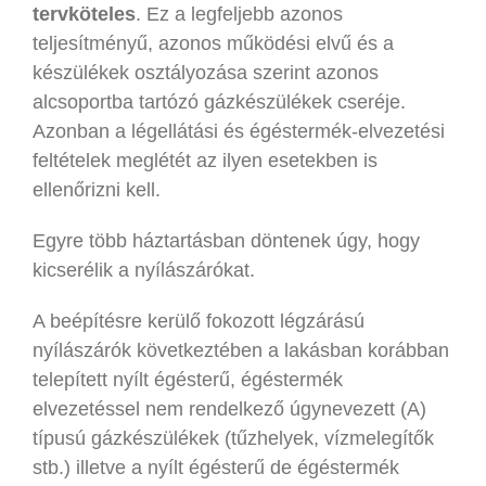
tervköteles
. Ez a legfeljebb azonos
teljesítményű, azonos működési elvű és a
készülékek osztályozása szerint azonos
alcsoportba tartózó gázkészülékek cseréje.
Azonban a légellátási és égéstermék-elvezetési
feltételek meglétét az ilyen esetekben is
ellenőrizni kell.
Egyre több háztartásban döntenek úgy, hogy
kicserélik a nyílászárókat.
A beépítésre kerülő fokozott légzárású
nyílászárók következtében a lakásban korábban
telepített nyílt égésterű, égéstermék
elvezetéssel nem rendelkező úgynevezett (A)
típusú gázkészülékek (tűzhelyek, vízmelegítők
stb.) illetve a nyílt égésterű de égéstermék