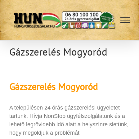
Kihagyás
Gázszerelés Mogyoród
Gázszerelés
Mogyoród
A településen 24 órás gázszerelési ügyeletet
tartunk. Hívja NonStop ügyfélszolgálatunk és a
lehető legrövidebb idő alatt a helyszínre sietünk,
hogy megoldjuk a problémát