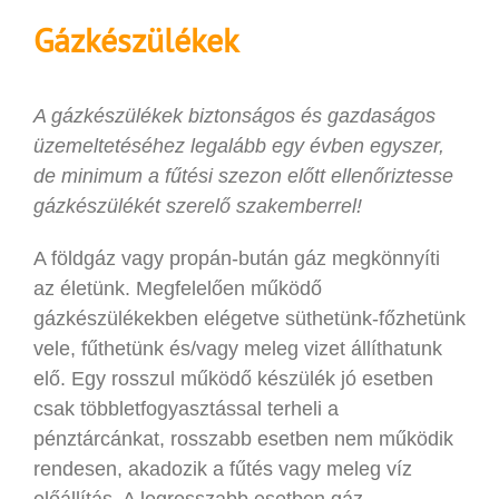
Gázkészülékek
A gázkészülékek biztonságos és gazdaságos
üzemeltetéséhez legalább egy évben egyszer,
de minimum a fűtési szezon előtt ellenőriztesse
gázkészülékét szerelő szakemberrel!
A földgáz vagy propán-bután gáz megkönnyíti
az életünk. Megfelelően működő
gázkészülékekben elégetve süthetünk-főzhetünk
vele, fűthetünk és/vagy meleg vizet állíthatunk
elő. Egy rosszul működő készülék jó esetben
csak többletfogyasztással terheli a
pénztárcánkat, rosszabb esetben nem működik
rendesen, akadozik a fűtés vagy meleg víz
előállítás. A legrosszabb esetben gáz-,