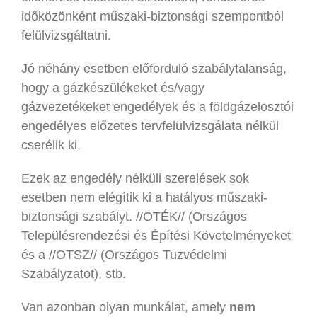
időközönként műszaki-biztonsági szempontból
felülvizsgáltatni.
Jó néhány esetben előforduló szabálytalanság,
hogy a gázkészülékeket és/vagy
gázvezetékeket engedélyek és a földgázelosztói
engedélyes előzetes tervfelülvizsgálata nélkül
cserélik ki.
Ezek az engedély nélküli szerelések sok
esetben nem elégítik ki a hatályos műszaki-
biztonsági szabályt. //OTÉK// (Országos
Településrendezési és Építési Követelményeket
és a //OTSZ// (Országos Tuzvédelmi
Szabályzatot), stb.
Van azonban olyan munkálat, amely
nem