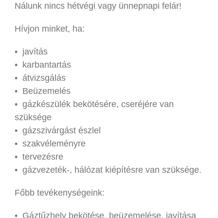
Nálunk nincs hétvégi vagy ünnepnapi felár!
Hívjon minket, ha:
• javítás
• karbantartás
• átvizsgálás
• Beüzemelés
• gázkészülék bekötésére, cseréjére van
szüksége
• gázszivárgást észlel
• szakvéleményre
• tervezésre
• gázvezeték-, hálózat kiépítésre van szüksége.
Főbb tevékenységeink:
• Gáztűzhely bekötése, beüzemelése, javítása