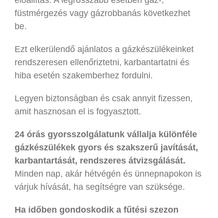
füstmérgezés vagy gázrobbanás következhet
be.
Ezt elkerülendő ajánlatos a gázkészülékeinket
rendszeresen ellenőriztetni, karbantartatni és
hiba esetén szakemberhez fordulni.
Legyen biztonságban és csak annyit fizessen,
amit hasznosan el is fogyasztott.
24 órás gyorsszolgálatunk vállalja különféle
gázkészülékek gyors és szakszerű javítását,
karbantartását, rendszeres átvizsgálását.
Minden nap, akár hétvégén és ünnepnapokon is
várjuk hívását, ha segítségre van szüksége.
Ha időben gondoskodik a fűtési szezon