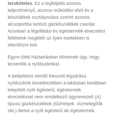
tervköteles
. Ez a legfeljebb azonos
teljesítményű, azonos működési elvű és a
készülékek osztályozása szerint azonos
alcsoportba tartózó gázkészülékek cseréje.
Azonban a légellátási és égéstermék-elvezetési
feltételek meglétét az ilyen esetekben is
ellenőrizni kell.
Egyre több háztartásban döntenek úgy, hogy
kicserélik a nyílászárókat.
A beépítésre kerülő fokozott légzárású
nyílászárók következtében a lakásban korábban
telepített nyílt égésterű, égéstermék
elvezetéssel nem rendelkező úgynevezett (A)
típusú gázkészülékek (tűzhelyek, vízmelegítők
stb.) illetve a nyílt égésterű de égéstermék