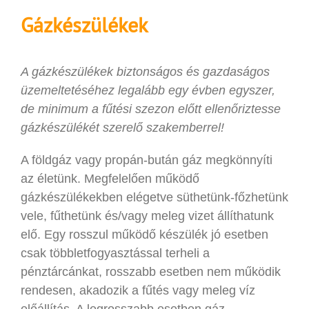
Gázkészülékek
A gázkészülékek biztonságos és gazdaságos
üzemeltetéséhez legalább egy évben egyszer,
de minimum a fűtési szezon előtt ellenőriztesse
gázkészülékét szerelő szakemberrel!
A földgáz vagy propán-bután gáz megkönnyíti
az életünk. Megfelelően működő
gázkészülékekben elégetve süthetünk-főzhetünk
vele, fűthetünk és/vagy meleg vizet állíthatunk
elő. Egy rosszul működő készülék jó esetben
csak többletfogyasztással terheli a
pénztárcánkat, rosszabb esetben nem működik
rendesen, akadozik a fűtés vagy meleg víz
előállítás. A legrosszabb esetben gáz-,