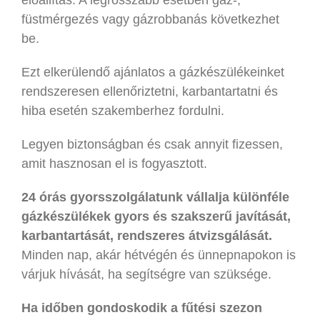
füstmérgezés vagy gázrobbanás következhet
be.
Ezt elkerülendő ajánlatos a gázkészülékeinket
rendszeresen ellenőriztetni, karbantartatni és
hiba esetén szakemberhez fordulni.
Legyen biztonságban és csak annyit fizessen,
amit hasznosan el is fogyasztott.
24 órás gyorsszolgálatunk vállalja különféle
gázkészülékek gyors és szakszerű javítását,
karbantartását, rendszeres átvizsgálását.
Minden nap, akár hétvégén és ünnepnapokon is
várjuk hívását, ha segítségre van szüksége.
Ha időben gondoskodik a fűtési szezon