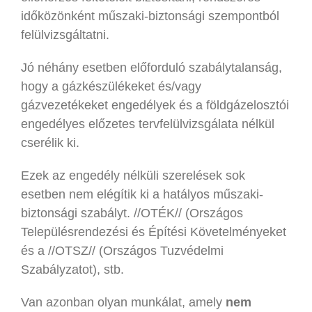
időközönként műszaki-biztonsági szempontból
felülvizsgáltatni.
Jó néhány esetben előforduló szabálytalanság,
hogy a gázkészülékeket és/vagy
gázvezetékeket engedélyek és a földgázelosztói
engedélyes előzetes tervfelülvizsgálata nélkül
cserélik ki.
Ezek az engedély nélküli szerelések sok
esetben nem elégítik ki a hatályos műszaki-
biztonsági szabályt. //OTÉK// (Országos
Településrendezési és Építési Követelményeket
és a //OTSZ// (Országos Tuzvédelmi
Szabályzatot), stb.
Van azonban olyan munkálat, amely
nem