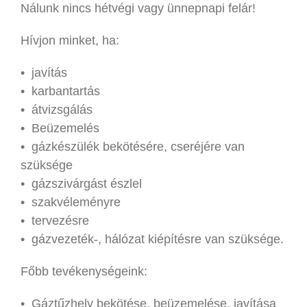
Nálunk nincs hétvégi vagy ünnepnapi felár!
Hívjon minket, ha:
• javítás
• karbantartás
• átvizsgálás
• Beüzemelés
• gázkészülék bekötésére, cseréjére van
szüksége
• gázszivárgást észlel
• szakvéleményre
• tervezésre
• gázvezeték-, hálózat kiépítésre van szüksége.
Főbb tevékenységeink:
• Gáztűzhely bekötése, beüzemelése, javítása