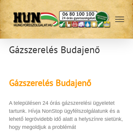
Kihagyás
Gázszerelés Budajenő
Gázszerelés
Budajenő
A településen 24 órás gázszerelési ügyeletet
tartunk. Hívja NonStop ügyfélszolgálatunk és a
lehető legrövidebb idő alatt a helyszínre sietünk,
hogy megoldjuk a problémát