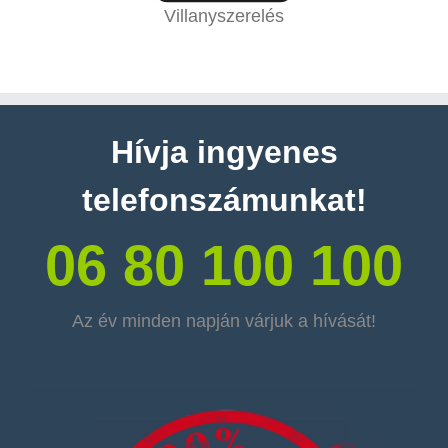
Villanyszerelés
Hívja ingyenes
telefonszámunkat!
06 80 100 100
Az év minden napján várjuk a hívását!