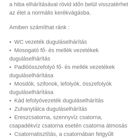
a hiba elhárításával rövid időn belül visszatérhet
az élet a normális kerékvágásba.
Amiben számíthat ránk :
• WC vezeték duguláselhárítás
• Mosogató fő- és mellék vezetékek
duguláselhárítás
• Padlóösszefolyó fő- és mellék vezetékek
duguláselhárítása
• Mosdók, szifonok, lefolyók, összefolyók
duguláselhárítása
• Kád lefolyóvezeték duguláselhárítás
• Zuhanytálca duguláselhárítás
• Ereszcsatorna, szennyvíz csatorna,
csapadékvíz csatorna esetén csatorna átmosás
• Csatornatisztítás, a csatornában felgyűlt