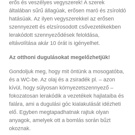
erős és veszélyes vegyszerek! A szerek
általában sűrű állagúak, erősen maró és zsíroldó
hatásúak. Az ilyen vegyszerekkel az erősen
szennyezett és elzsírosodott csővezetékekben
lerakódott szennyeződések feloldása,
eltávolítása akár 10 órát is igényelhet.
Az otthoni dugulásokat megelőzhetjük!
Gondoljuk meg, hogy mit öntünk a mosogatóba,
és a WC-be. Az olaj és a zsiradék pl. – azon
kívül, hogy súlyosan környezetszennyező –
fokozatosan lerakódik a vezetékek hajlataiba és
falára, ami a dugulási góc kialakulását idézheti
elő. Egyben megtapadhatnak rajtuk olyan
anyagok, amelyek ott a bomlás során bűzt
okoznak.