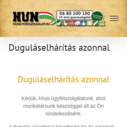
Kihagyás
Duguláselhárítás azonnal
Duguláselhárítás azonnal
Kérjük, hívja ügyfélszolgálatunk, ahol
munkatársunk készséggel áll az Ön
rendelkezésére.
A dugulás váratlanul következik be és azonnali