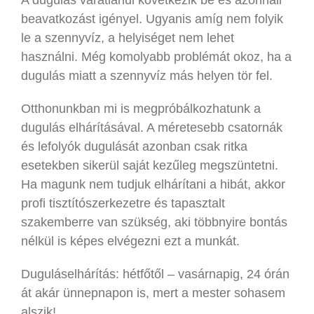
beavatkozást igényel. Ugyanis amíg nem folyik
le a szennyvíz, a helyiséget nem lehet
használni. Még komolyabb problémát okoz, ha a
dugulás miatt a szennyvíz más helyen tör fel.
Otthonunkban mi is megpróbálkozhatunk a
dugulás elhárításával. A méretesebb csatornák
és lefolyók dugulását azonban csak ritka
esetekben sikerül saját kezűleg megszüntetni.
Ha magunk nem tudjuk elhárítani a hibát, akkor
profi tisztítószerkezetre és tapasztalt
szakemberre van szükség, aki többnyire bontás
nélkül is képes elvégezni ezt a munkát.
Duguláselhárítás: hétfőtől – vasárnapig, 24 órán
át akár ünnepnapon is, mert a mester sohasem
alszik!