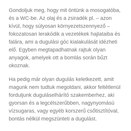
Gondoljuk meg, hogy mit öntünk a mosogatóba,
és a WC-be. Az olaj és a zsiradék pl. – azon
kívül, hogy súlyosan környezetszennyező –
fokozatosan lerakódik a vezetékek hajlataiba és
falára, ami a dugulási góc kialakulását idézheti
elő. Egyben megtapadhatnak rajtuk olyan
anyagok, amelyek ott a bomlás során bűzt
okoznak.
Ha pedig már olyan dugulás keletkezett, amit
magunk nem tudtuk megoldani, akkor feltétlenül
forduljunk duguláselhárító szakemberhez, aki
gyorsan és a legcélszerűbben, nagynyomású
vízsugaras, vagy egyéb korszerű csőtisztítóval,
bontás nélkül megszünteti a dugulást.