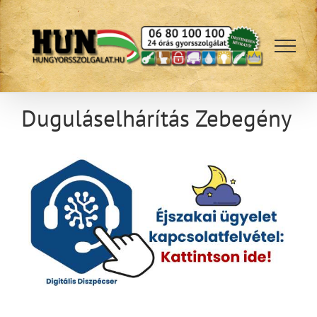
Kihagyás
Duguláselhárítás Zebegény