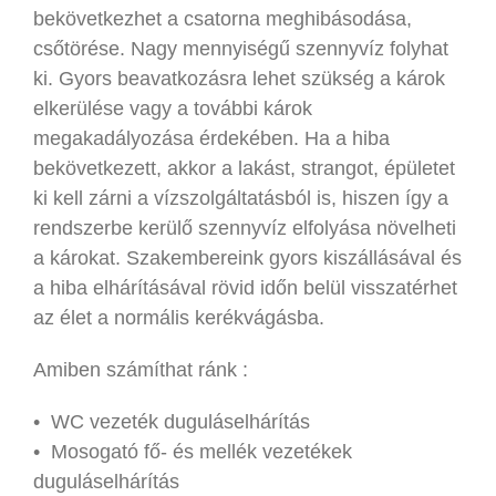
bekövetkezhet a csatorna meghibásodása,
csőtörése. Nagy mennyiségű szennyvíz folyhat
ki. Gyors beavatkozásra lehet szükség a károk
elkerülése vagy a további károk
megakadályozása érdekében. Ha a hiba
bekövetkezett, akkor a lakást, strangot, épületet
ki kell zárni a vízszolgáltatásból is, hiszen így a
rendszerbe kerülő szennyvíz elfolyása növelheti
a károkat. Szakembereink gyors kiszállásával és
a hiba elhárításával rövid időn belül visszatérhet
az élet a normális kerékvágásba.
Amiben számíthat ránk :
• WC vezeték duguláselhárítás
• Mosogató fő- és mellék vezetékek
duguláselhárítás