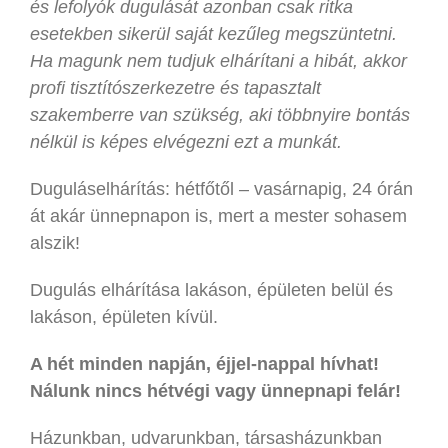
és lefolyók dugulását azonban csak ritka
esetekben sikerül saját kezűleg megszüntetni.
Ha magunk nem tudjuk elhárítani a hibát, akkor
profi tisztítószerkezetre és tapasztalt
szakemberre van szükség, aki többnyire bontás
nélkül is képes elvégezni ezt a munkát.
Duguláselhárítás: hétfőtől – vasárnapig, 24 órán
át akár ünnepnapon is, mert a mester sohasem
alszik!
Dugulás elhárítása lakáson, épületen belül és
lakáson, épületen kívül.
A hét minden napján, éjjel-nappal hívhat!
Nálunk nincs hétvégi vagy ünnepnapi felár!
Házunkban, udvarunkban, társasházunkban