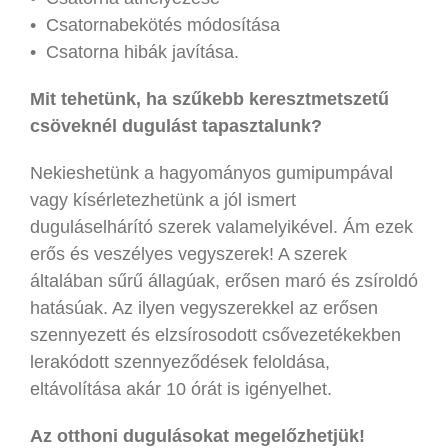
• Csatornabekötés módosítása
• Csatorna hibák javítása.
Mit tehetünk, ha szűkebb keresztmetszetű
csöveknél dugulást tapasztalunk?
Nekieshetünk a hagyományos gumipumpával
vagy kísérletezhetünk a jól ismert
duguláselhárító szerek valamelyikével. Ám ezek
erős és veszélyes vegyszerek! A szerek
általában sűrű állagúak, erősen maró és zsíroldó
hatásúak. Az ilyen vegyszerekkel az erősen
szennyezett és elzsírosodott csővezetékekben
lerakódott szennyeződések feloldása,
eltávolítása akár 10 órát is igényelhet.
Az otthoni dugulásokat megelőzhetjük!