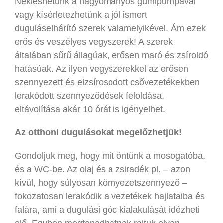
Nekieshetünk a hagyományos gumipumpával
vagy kísérletezhetünk a jól ismert
duguláselhárító szerek valamelyikével. Ám ezek
erős és veszélyes vegyszerek! A szerek
általában sűrű állagúak, erősen maró és zsíroldó
hatásúak. Az ilyen vegyszerekkel az erősen
szennyezett és elzsírosodott csővezetékekben
lerakódott szennyeződések feloldása,
eltávolítása akár 10 órát is igényelhet.
Az otthoni dugulásokat megelőzhetjük!
Gondoljuk meg, hogy mit öntünk a mosogatóba,
és a WC-be. Az olaj és a zsiradék pl. – azon
kívül, hogy súlyosan környezetszennyező –
fokozatosan lerakódik a vezetékek hajlataiba és
falára, ami a dugulási góc kialakulását idézheti
elő. Egyben megtapadhatnak rajtuk olyan