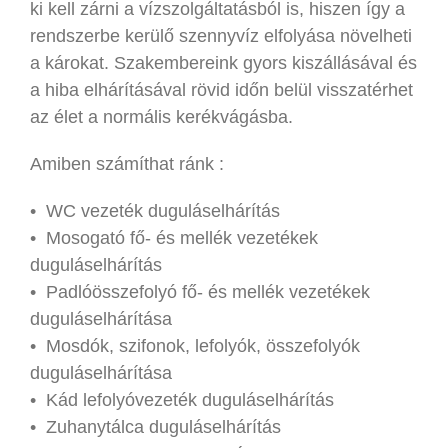
ki kell zárni a vízszolgáltatásból is, hiszen így a
rendszerbe kerülő szennyvíz elfolyása növelheti
a károkat. Szakembereink gyors kiszállásával és
a hiba elhárításával rövid időn belül visszatérhet
az élet a normális kerékvágásba.
Amiben számíthat ránk :
• WC vezeték duguláselhárítás
• Mosogató fő- és mellék vezetékek
duguláselhárítás
• Padlóösszefolyó fő- és mellék vezetékek
duguláselhárítása
• Mosdók, szifonok, lefolyók, összefolyók
duguláselhárítása
• Kád lefolyóvezeték duguláselhárítás
• Zuhanytálca duguláselhárítás