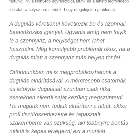
tartunk. Hívja NonStop ügyfélszolgálatunk és a lehető legrövidebb
idő alatt a helyszínre sietünk, hogy megoldjuk a problémát.
A dugulás váratlanul következik be és azonnali
beavatkozást igényel. Ugyanis amíg nem folyik
le a szennyvíz, a helyiséget nem lehet
használni. Még komolyabb problémát okoz, ha a
dugulás miatt a szennyvíz más helyen tör fel.
Otthonunkban mi is megpróbálkozhatunk a
dugulás elhárításával. A méretesebb csatornák
és lefolyók dugulását azonban csak ritka
esetekben sikerül saját kezűleg megszüntetni.
Ha magunk nem tudjuk elhárítani a hibát, akkor
profi tisztítószerkezetre és tapasztalt
szakemberre van szükség, aki többnyire bontás
nélkül is képes elvégezni ezt a munkát.