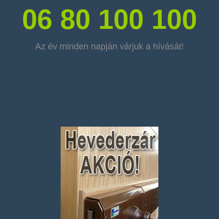
06 80 100 100
Az év minden napján várjuk a hívását!