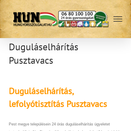
Kihagyás
Duguláselhárítás
Pusztavacs
Duguláselhárítás,
lefolyótisztítás
Pusztavacs
Pest megye településein 24 órás duguláselhárítás ügyeletet