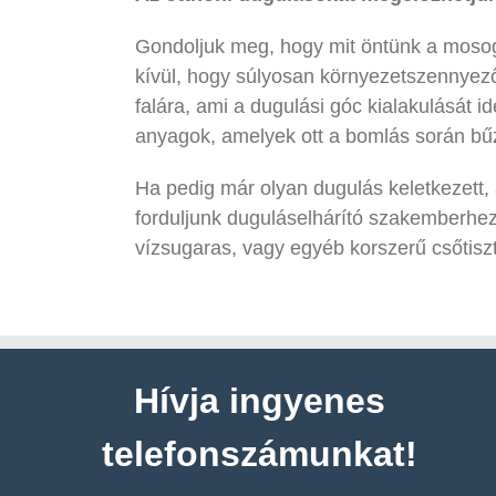
Gondoljuk meg, hogy mit öntünk a mosoga
kívül, hogy súlyosan környezetszennyező
falára, ami a dugulási góc kialakulását 
anyagok, amelyek ott a bomlás során bű
Ha pedig már olyan dugulás keletkezett,
forduljunk duguláselhárító szakemberhe
vízsugaras, vagy egyéb korszerű csőtiszt
Hívja ingyenes
telefonszámunkat!