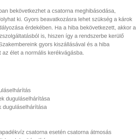
ban bekövetkezhet a csatorna meghibásodása,
lyhat ki. Gyors beavatkozásra lehet szükség a károk
dályozása érdekében. Ha a hiba bekövetkezett, akkor a
vízszolgáltatásból is, hiszen így a rendszerbe kerülő
 Szakembereink gyors kiszállásával és a hiba
et az élet a normális kerékvágásba.
láselhárítás
ek duguláselhárítása
k duguláselhárítása
sapadékvíz csatorna esetén csatorna átmosás