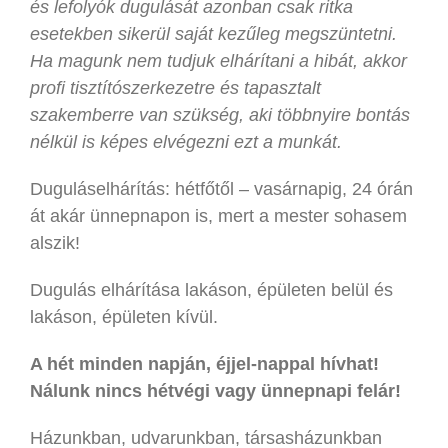
és lefolyók dugulását azonban csak ritka
esetekben sikerül saját kezűleg megszüntetni.
Ha magunk nem tudjuk elhárítani a hibát, akkor
profi tisztítószerkezetre és tapasztalt
szakemberre van szükség, aki többnyire bontás
nélkül is képes elvégezni ezt a munkát.
Duguláselhárítás: hétfőtől – vasárnapig, 24 órán
át akár ünnepnapon is, mert a mester sohasem
alszik!
Dugulás elhárítása lakáson, épületen belül és
lakáson, épületen kívül.
A hét minden napján, éjjel-nappal hívhat!
Nálunk nincs hétvégi vagy ünnepnapi felár!
Házunkban, udvarunkban, társasházunkban