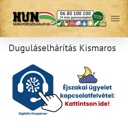
Kihagyás
Duguláselhárítás Kismaros