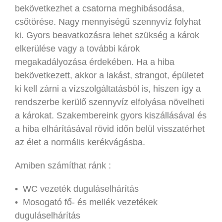
bekövetkezhet a csatorna meghibásodása,
csőtörése. Nagy mennyiségű szennyvíz folyhat
ki. Gyors beavatkozásra lehet szükség a károk
elkerülése vagy a további károk
megakadályozása érdekében. Ha a hiba
bekövetkezett, akkor a lakást, strangot, épületet
ki kell zárni a vízszolgáltatásból is, hiszen így a
rendszerbe kerülő szennyvíz elfolyása növelheti
a károkat. Szakembereink gyors kiszállásával és
a hiba elhárításával rövid időn belül visszatérhet
az élet a normális kerékvágásba.
Amiben számíthat ránk :
• WC vezeték duguláselhárítás
• Mosogató fő- és mellék vezetékek
duguláselhárítás