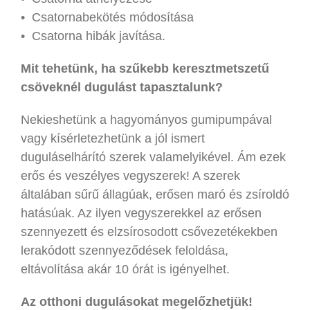
• Csatornabekötés módosítása
• Csatorna hibák javítása.
Mit tehetünk, ha szűkebb keresztmetszetű
csöveknél dugulást tapasztalunk?
Nekieshetünk a hagyományos gumipumpával
vagy kísérletezhetünk a jól ismert
duguláselhárító szerek valamelyikével. Ám ezek
erős és veszélyes vegyszerek! A szerek
általában sűrű állagúak, erősen maró és zsíroldó
hatásúak. Az ilyen vegyszerekkel az erősen
szennyezett és elzsírosodott csővezetékekben
lerakódott szennyeződések feloldása,
eltávolítása akár 10 órát is igényelhet.
Az otthoni dugulásokat megelőzhetjük!