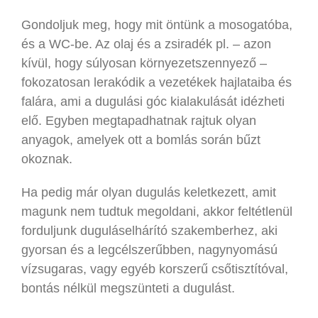
Gondoljuk meg, hogy mit öntünk a mosogatóba,
és a WC-be. Az olaj és a zsiradék pl. – azon
kívül, hogy súlyosan környezetszennyező –
fokozatosan lerakódik a vezetékek hajlataiba és
falára, ami a dugulási góc kialakulását idézheti
elő. Egyben megtapadhatnak rajtuk olyan
anyagok, amelyek ott a bomlás során bűzt
okoznak.
Ha pedig már olyan dugulás keletkezett, amit
magunk nem tudtuk megoldani, akkor feltétlenül
forduljunk duguláselhárító szakemberhez, aki
gyorsan és a legcélszerűbben, nagynyomású
vízsugaras, vagy egyéb korszerű csőtisztítóval,
bontás nélkül megszünteti a dugulást.