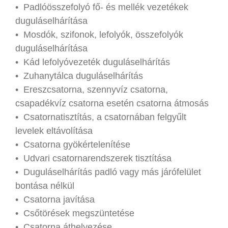
• Padlóösszefolyó fő- és mellék vezetékek
duguláselhárítása
• Mosdók, szifonok, lefolyók, összefolyók
duguláselhárítása
• Kád lefolyóvezeték duguláselhárítás
• Zuhanytálca duguláselhárítás
• Ereszcsatorna, szennyvíz csatorna,
csapadékvíz csatorna esetén csatorna átmosás
• Csatornatisztítás, a csatornában felgyűlt
levelek eltávolítása
• Csatorna gyökértelenítése
• Udvari csatornarendszerek tisztítása
• Duguláselhárítás padló vagy más járófelület
bontása nélkül
• Csatorna javítása
• Csőtörések megszüntetése
• Csatorna áthelyezése