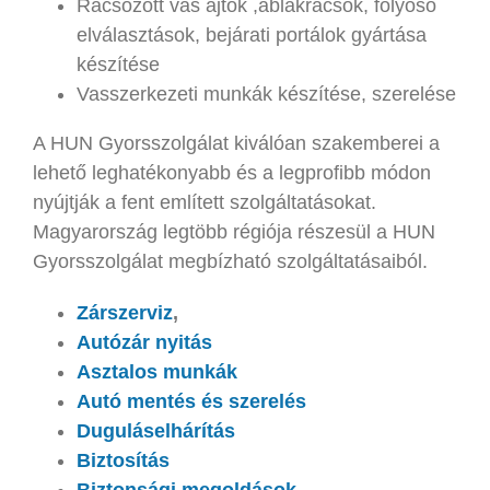
Rácsozott vas ajtók ,ablakrácsok, folyosó
elválasztások, bejárati portálok gyártása
készítése
Vasszerkezeti munkák készítése, szerelése
A HUN Gyorsszolgálat kiválóan szakemberei a
lehető leghatékonyabb és a legprofibb módon
nyújtják a fent említett szolgáltatásokat.
Magyarország legtöbb régiója részesül a HUN
Gyorsszolgálat megbízható szolgáltatásaiból.
Zárszerviz
,
Autózár nyitás
Asztalos munkák
Autó mentés és szerelés
Duguláselhárítás
Biztosítás
Biztonsági megoldások