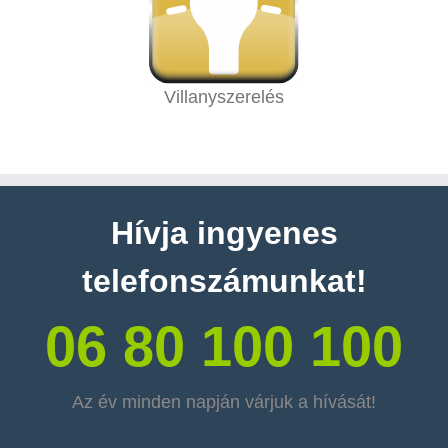
Villanyszerelés
Hívja ingyenes
telefonszámunkat!
06 80 100 100
Az év minden napján várjuk a hívását!