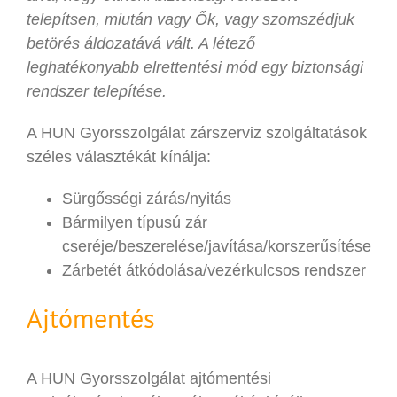
telepítsen, miután vagy Ők, vagy szomszédjuk
betörés áldozatává vált. A létező
leghatékonyabb elrettentési mód egy biztonsági
rendszer telepítése.
A HUN Gyorsszolgálat zárszerviz szolgáltatások
széles választékát kínálja:
Sürgősségi zárás/nyitás
Bármilyen típusú zár
cseréje/beszerelése/javítása/korszerűsítése
Zárbetét átkódolása/vezérkulcsos rendszer
Ajtómentés
A HUN Gyorsszolgálat ajtómentési