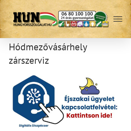
Kihagyás
Hódmezővásárhely
zárszerviz