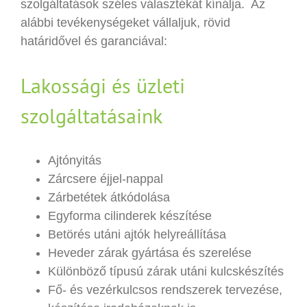
szolgáltatások széles választékát kínálja. Az
alábbi tevékenységeket vállaljuk, rövid
határidővel és garanciával:
Lakossági és üzleti
szolgáltatásaink
Ajtónyitás
Zárcsere éjjel-nappal
Zárbetétek átkódolása
Egyforma cilinderek készítése
Betörés utáni ajtók helyreállítása
Heveder zárak gyártása és szerelése
Különböző típusú zárak utáni kulcskészítés
Fő- és vezérkulcsos rendszerek tervezése,