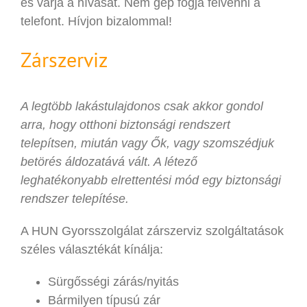
és várja a hívását. Nem gép fogja felvenni a
telefont. Hívjon bizalommal!
Zárszerviz
A legtöbb lakástulajdonos csak akkor gondol
arra, hogy otthoni biztonsági rendszert
telepítsen, miután vagy Ők, vagy szomszédjuk
betörés áldozatává vált. A létező
leghatékonyabb elrettentési mód egy biztonsági
rendszer telepítése.
A HUN Gyorsszolgálat zárszerviz szolgáltatások
széles választékát kínálja:
Sürgősségi zárás/nyitás
Bármilyen típusú zár