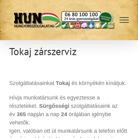
Kihagyás
Tokaj zárszerviz
Szolgáltatásainkat
Tokaj
és környékén kínáljuk.
Hívja munkatársunk és egyeztesse a
részleteket.
Sürgősségi
szolgáltatásaink az
év
365
napján a nap
24
órájában igénybe
vehetők.
Igen, valóban ott ül munkatársunk a telefon előtt