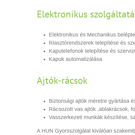
Elektronikus szolgáltat
Elektronikus és Mechanikus belépte
Riasztórendszerek telepítése és sz
Kaputelefonok telepítése és szerviz
Kapuk automatizálása
Ajtók-rácsok
Biztonsági ajtók méretre gyártása é
Rácsozott vas ajtók ,ablakrácsok, fo
Vasszerkezeti munkák készítése, s
A HUN Gyorsszolgálat kiválóan szakembe