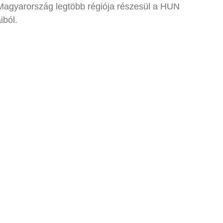
t. Magyarország legtöbb régiója részesül a HUN
iból.