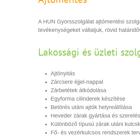
A HUN Gyorsszolgálat ajtómentési szolgál
tevékenységeket vállaljuk, rövid határidő
Lakossági és üzleti szol
Ajtónyitás
Zárcsere éjjel-nappal
Zárbetétek átkódolása
Egyforma cilinderek készítése
Betörés utáni ajtók helyreállítása
Heveder zárak gyártása és szerelé
Különböző típusú zárak utáni kulcs
Fő- és vezérkulcsos rendszerek ter