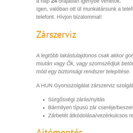
a nap
24
órájában igénybe vehetők.
Igen, valóban ott ül munkatársunk a telef
telefont. Hívjon bizalommal!
Zárszerviz
A legtöbb lakástulajdonos csak akkor gond
miután vagy Ők, vagy szomszédjuk betöré
mód egy biztonsági rendszer telepítése.
A HUN Gyorsszolgálat zárszerviz szolgált
Sürgősségi zárás/nyitás
Bármilyen típusú zár cseréje/beszer
Zárbetét átkódolása/vezérkulcsos r
Ajtómentés