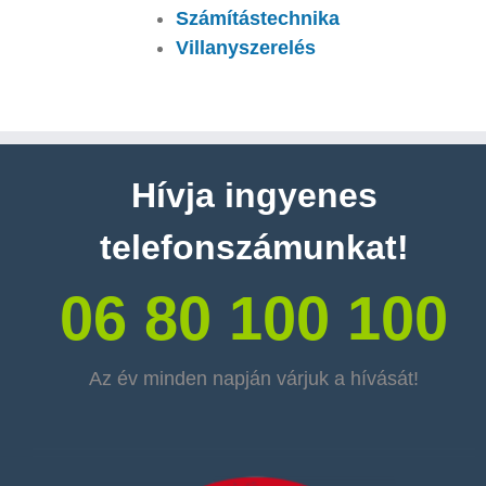
Számítástechnika
Villanyszerelés
Hívja ingyenes
telefonszámunkat!
06 80 100 100
Az év minden napján várjuk a hívását!