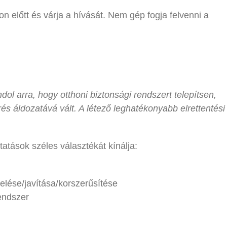
on előtt és várja a hívását. Nem gép fogja felvenni a
ol arra, hogy otthoni biztonsági rendszert telepítsen,
s áldozatává vált. A létező leghatékonyabb elrettentési
atások széles választékát kínálja:
elése/javítása/korszerűsítése
endszer