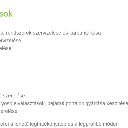
ások
tő rendszerek szervizelése és karbantartása
ervizelése
elése
s szerelése
lyosó elválasztások, bejárati portálok gyártása készítés
zerelése
rei a lehető leghatékonyabb és a legprofibb módon