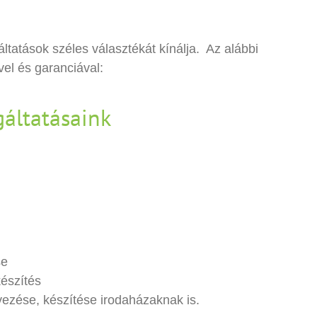
tatások széles választékát kínálja. Az alábbi
vel és garanciával:
gáltatásaink
se
készítés
vezése, készítése irodaházaknak is.