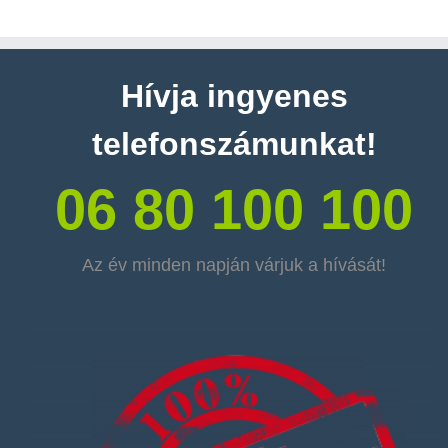
Hívja ingyenes
telefonszámunkat!
06 80 100 100
Az év minden napján várjuk a hívását!