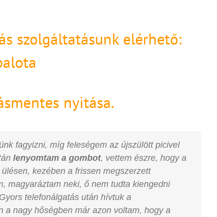
ás szolgáltatásunk elérhető:
palota
ásmentes nyitása.
 fagyizni, míg feleségem az újszülött picivel
után
lenyomtam a gombot
, vettem észre, hogy a
 ülésen, kezében a frissen megszerzett
m, magyaráztam neki, ő nem tudta kiengedni
Gyors telefonálgatás után hívtuk a
n a nagy hőségben már azon voltam, hogy a