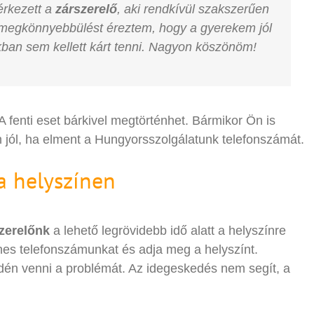
érkezett a
zárszerelő
, aki rendkívül szakszerűen
n megkönnyebbülést éreztem, hogy a gyerekem jól
ban sem kellett kárt tenni. Nagyon köszönöm!
A fenti eset bárkivel megtörténhet. Bármikor Ön is
 jól, ha elment a Hungyorsszolgálatunk telefonszámát.
a helyszínen
zerelőnk
a lehető legrövidebb idő alatt a helyszínre
enes telefonszámunkat és adja meg a helyszínt.
én venni a problémát. Az idegeskedés nem segít, a