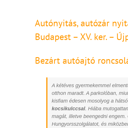
Autónyitás, autózár nyit
Budapest – XV. ker. – Új
Bezárt autóajtó roncsol
A kétéves gyermekemmel elmentünk
otthon maradt. A parkolóban, mi
kisfiam édesen mosolyog a hátsó
kocsikulccsal
. Hiába mutogatta
magát, illetve beengedni engem. 
Hungyorsszolgálatot, és miközbe