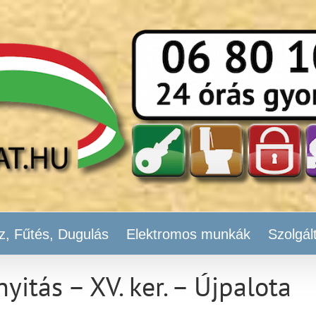
z, Fűtés, Dugulás
Elektromos munkák
Szolgál
yitás – XV. ker. – Újpalota