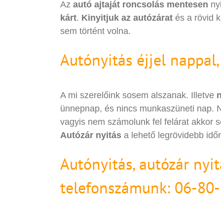
Az
autó ajtaját roncsolás mentesen
nyi
kárt
.
Kinyitjuk az autózárat
és a rövid k
sem történt volna.
Autónyitás éjjel nappal
A mi szerelőink sosem alszanak. Illetve
n
ünnepnap, és nincs munkaszüneti nap. 
vagyis nem számolunk fel felárat akkor s
Autózár nyitás
a lehető legrövidebb idő
Autónyitás, autózár ny
telefonszámunk: 06-80