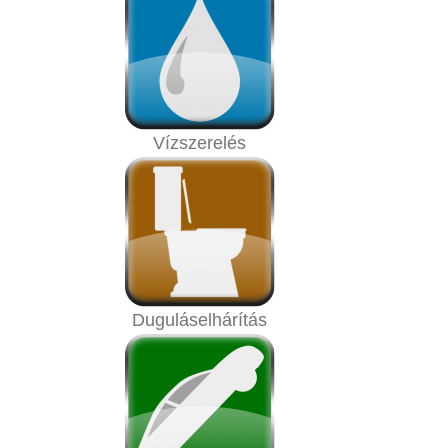
Vízszerelés
Duguláselhárítás