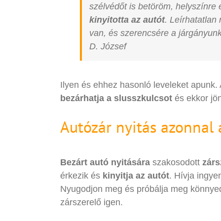
szélvédőt is betöröm, helyszínre 
kinyitotta az autót
. Leírhatatla
van, és szerencsére a járgányunk
D. József
Ilyen és ehhez hasonló leveleket apunk. 
bezárhatja a slusszkulcsot
és ekkor jön
Autózár nyitás azonnal 
Bezárt autó nyitására
szakosodott
zárs
érkezik és
kinyitja az autót
. Hívja ingy
Nyugodjon meg és próbálja meg könnyed
zárszerelő igen.