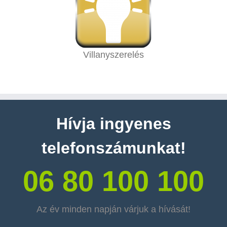
Villanyszerelés
Hívja ingyenes
telefonszámunkat!
06 80 100 100
Az év minden napján várjuk a hívását!