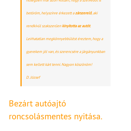
hőségben már azon voltam, hogy a szélvédőt is
betöröm, helyszínre érkezett a
zárszerelő
, aki
rendkívül szakszerűen
kinyitotta az autót
.
Leírhatatlan megkönnyebbülést éreztem, hogy a
gyerekem jól van, és szerencsére a járgányunkban
sem kellett kárt tenni. Nagyon köszönöm!
D. József
Bezárt autóajtó
roncsolásmentes nyitása.