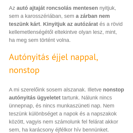
Az
autó ajtaját roncsolás mentesen
nyitjuk,
sem a karosszériában, sem
a zárban nem
teszünk kárt
.
Kinyitjuk az autózárat
és a rövid
kellemetlenségétől eltekintve olyan lesz, mint,
ha meg sem történt volna.
Autónyitás éjjel nappal,
nonstop
A mi szerelőink sosem alszanak. Illetve
nonstop
autónyitás ügyeletet
tartunk. Nálunk nincs
ünnepnap, és nincs munkaszüneti nap. Nem
teszünk különbséget a napok és a napszakok
között, vagyis nem számolunk fel felárat akkor
sem, ha karácsony éjfélkor hív bennünket.