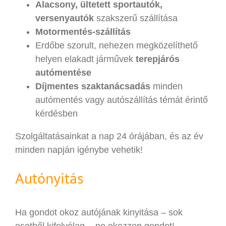
Alacsony, ültetett sportautók,
versenyautók
szakszerű szállítása
Motormentés-szállítás
Erdőbe szorult, nehezen megközelíthető
helyen elakadt járművek
terepjárós
autómentése
Díjmentes szaktanácsadás
minden
autómentés vagy autószállítás témát érintő
kérdésben
Szolgáltatásainkat a nap 24 órájában, és az év
minden napján igénybe vehetik!
Autónyitás
Ha gondot okoz autójának kinyitása – sok
esetből kifolyólag -, ne okozzon gondot!