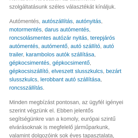
szolgáltatásunk széles választékát kínáljuk.
Autómentés,
autószállítás
,
autónyitás
,
motormentés
,
darus autómentés
,
roncsolásmentes autózár nyitás
,
terepjárós
autómentés
,
autómentő
,
autó szállító
,
autó
trailer
,
karambolos autók szállítása
,
gépkocsimentés
,
gépkocsimentő
,
gépkocsiszállító
,
elveszett slusszkulcs
,
bezárt
slusszkulcs
,
lerobbant autó szállítása
,
roncsszállítás
.
Minden megbízást pontosan, az ügyfél igényei
szerint végzünk el. Ebben jelentős
segítségünkre van a komoly, európai szintű
elvárásoknak is megfelelő járműparkunk,
valamint dolgozóink sok éves tapasztalata,