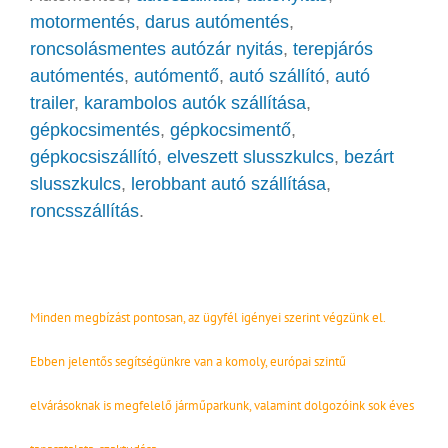
motormentés
,
darus autómentés
,
roncsolásmentes autózár nyitás
,
terepjárós
autómentés
,
autómentő
,
autó szállító
,
autó
trailer
,
karambolos autók szállítása
,
gépkocsimentés
,
gépkocsimentő
,
gépkocsiszállító
,
elveszett slusszkulcs
,
bezárt
slusszkulcs
,
lerobbant autó szállítása
,
roncsszállítás
.
Minden megbízást pontosan, az ügyfél igényei szerint végzünk el.
Ebben jelentős segítségünkre van a komoly, európai szintű
elvárásoknak is megfelelő járműparkunk, valamint dolgozóink sok éves