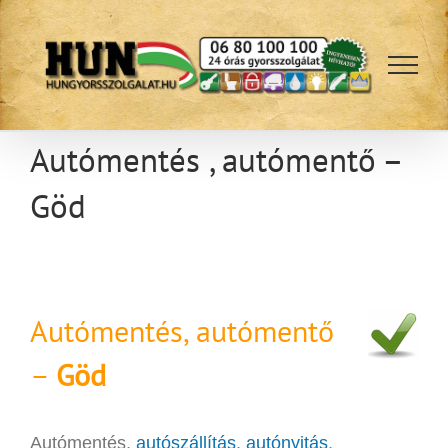
Kihagyás
Autómentés , autómentő –
Göd
Autómentés, autómentő
–
Göd
Autómentés,
autószállítás
,
autónyitás
,