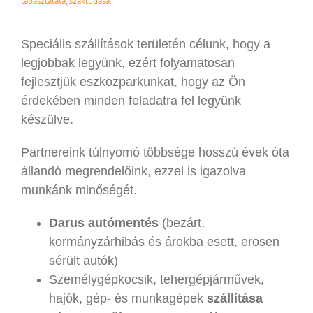
tapasztalata, szaktudása.
Speciális szállítások területén célunk, hogy a
legjobbak legyünk, ezért folyamatosan
fejlesztjük eszközparkunkat, hogy az Ön
érdekében minden feladatra fel legyünk
készülve.
Partnereink túlnyomó többsége hosszú évek óta
állandó megrendelőink, ezzel is igazolva
munkánk minőségét.
Darus autómentés
(bezárt,
kormányzárhibás és árokba esett, erosen
sérült autók)
Személygépkocsik, tehergépjárművek,
hajók, gép- és munkagépek
szállítása