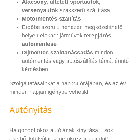
Alacsony, ültetett sportautók,
versenyautók
szakszerű szállítása
Motormentés-szállítás
Erdőbe szorult, nehezen megközelíthető
helyen elakadt járművek
terepjárós
autómentése
Díjmentes szaktanácsadás
minden
autómentés vagy autószállítás témát érintő
kérdésben
Szolgáltatásainkat a nap 24 órájában, és az év
minden napján igénybe vehetik!
Autónyitás
Ha gondot okoz autójának kinyitása – sok
esetből kifolyólag -, ne okozzon gondot!