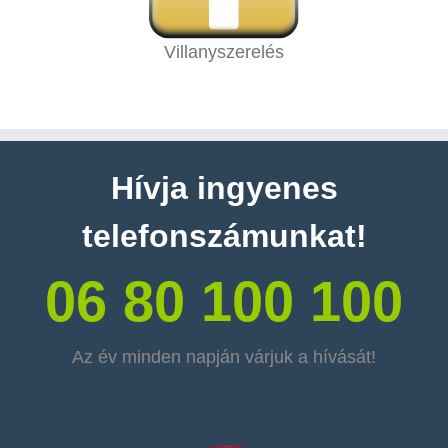
Villanyszerelés
Hívja ingyenes
telefonszámunkat!
06 80 100 100
Az év minden napján várjuk a hívását!