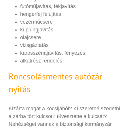
futóműjavítás, fékjavítás
hengerfej felújítás
vezérműcsere
kuplungjavítás
olajcsere
vizsgáztatás
karosszériajavítás, fényezés
alkatrész rendelés
Roncsolásmentes autózár
nyitás
Kizárta magát a kocsijából? Ki szeretné szedetni
a zárba tört kulcsot? Elvesztette a kulcsát?
Nehézségei vannak a biztonsági kormányzár