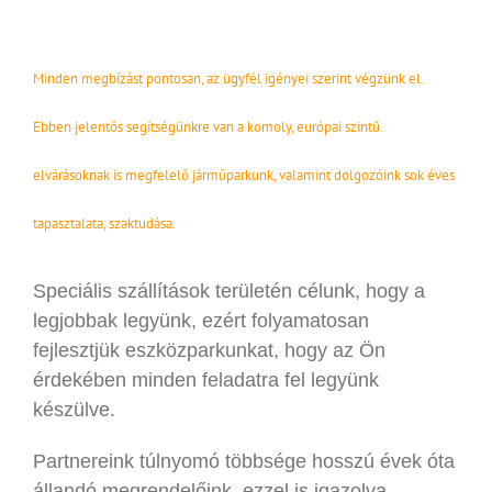
Minden megbízást pontosan, az ügyfél igényei szerint végzünk el.
Ebben jelentős segítségünkre van a komoly, európai szintű
elvárásoknak is megfelelő járműparkunk, valamint dolgozóink sok éves
tapasztalata, szaktudása.
Speciális szállítások területén célunk, hogy a
legjobbak legyünk, ezért folyamatosan
fejlesztjük eszközparkunkat, hogy az Ön
érdekében minden feladatra fel legyünk
készülve.
Partnereink túlnyomó többsége hosszú évek óta
állandó megrendelőink, ezzel is igazolva