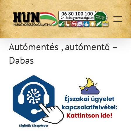
Kihagyás
Autómentés , autómentő –
Dabas