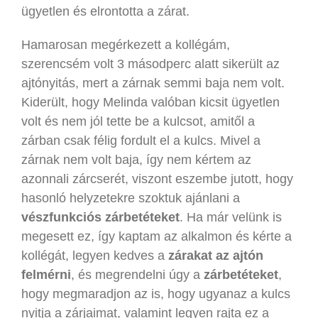
ügyetlen és elrontotta a zárat.
Hamarosan megérkezett a kollégám,
szerencsém volt 3 másodperc alatt sikerült az
ajtónyitás, mert a zárnak semmi baja nem volt.
Kiderült, hogy Melinda valóban kicsit ügyetlen
volt és nem jól tette be a kulcsot, amitől a
zárban csak félig fordult el a kulcs. Mivel a
zárnak nem volt baja, így nem kértem az
azonnali zárcserét, viszont eszembe jutott, hogy
hasonló helyzetekre szoktuk ajánlani a
vészfunkciós zárbetéteket
. Ha már velünk is
megesett ez, így kaptam az alkalmon és kérte a
kollégát, legyen kedves a
zárakat az ajtón
felmérni
, és megrendelni úgy a
zárbetéteket
,
hogy megmaradjon az is, hogy ugyanaz a kulcs
nyitja a zárjaimat, valamint legyen rajta ez a