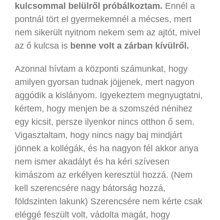
kulcsommal belülről próbálkoztam.
Ennél a
pontnál tört el gyermekemnél a mécses, mert
nem sikerült nyitnom nekem sem az ajtót, mivel
az ő kulcsa is
benne volt a zárban kívülről.
Azonnal hívtam a központi számunkat, hogy
amilyen gyorsan tudnak jöjjenek, mert nagyon
aggódik a kislányom. Igyekeztem megnyugtatni,
kértem, hogy menjen be a szomszéd nénihez
egy kicsit, persze ilyenkor nincs otthon ő sem.
Vigasztaltam, hogy nincs nagy baj mindjárt
jönnek a kollégák, és ha nagyon fél akkor anya
nem ismer akadályt és ha kéri szívesen
kimászom az erkélyen keresztül hozzá. (Nem
kell szerencsére nagy bátorság hozzá,
földszinten lakunk) Szerencsére nem kérte csak
eléggé feszült volt, vádolta magát, hogy