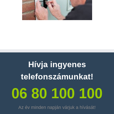
Hívja ingyenes
telefonszámunkat!
06 80 100 100
Az év minden napján várjuk a hívását!