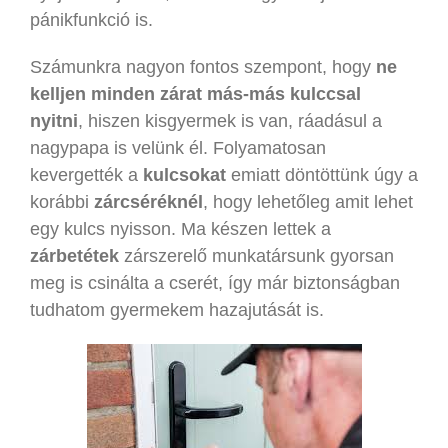
pánikfunkció is.
Számunkra nagyon fontos szempont, hogy
ne
kelljen minden zárat más-más kulccsal
nyitni
, hiszen kisgyermek is van, ráadásul a
nagypapa is velünk él. Folyamatosan
kevergették a
kulcsokat
emiatt döntöttünk úgy a
korábbi
zárcséréknél
, hogy lehetőleg amit lehet
egy kulcs nyisson. Ma készen lettek a
zárbetétek
zárszerelő munkatársunk gyorsan
meg is csinálta a cserét, így már biztonságban
tudhatom gyermekem hazajutását is.