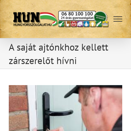
Kihagyás
A saját ajtónkhoz kellett
zárszerelőt hívni
View
Larger
Image